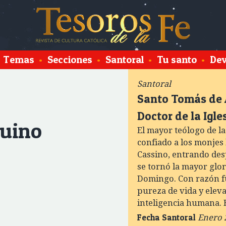
Temas
•
Secciones
•
Santoral
•
Tu santo
•
Dev
Santoral
Santo Tomás de 
Doctor de la Igle
quino
El mayor teólogo de la 
confiado a los monjes
Cassino, entrando des
se tornó la mayor glo
Domingo. Con razón f
pureza de vida y eleva
inteligencia humana. E
Fecha Santoral
Enero 