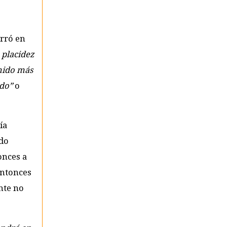
erró en
 placidez
ímido más
do”
o
ía
ado
nces a
entonces
nte no