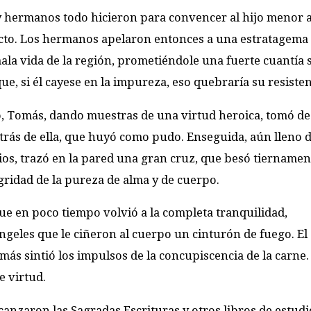
 y hermanos todo hicieron para convencer al hijo menor 
ecto. Los hermanos apelaron entonces a una estratagema
ala vida de la región, prometiéndole una fuerte cuantía s
ue, si él cayese en la impureza, eso quebraría su resisten
o, Tomás, dando muestras de una virtud heroica, tomó de
trás de ella, que huyó como pudo. Enseguida, aún lleno 
ios, trazó en la pared una gran cruz, que besó tiernamen
gridad de la pureza de alma y de cuerpo.
ue en poco tiempo volvió a la completa tranquilidad,
geles que le ciñeron al cuerpo un cinturón de fuego. El
ás sintió los impulsos de la concupiscencia de la carne. 
e virtud.
canzaron las Sagradas Escrituras y otros libros de estudi