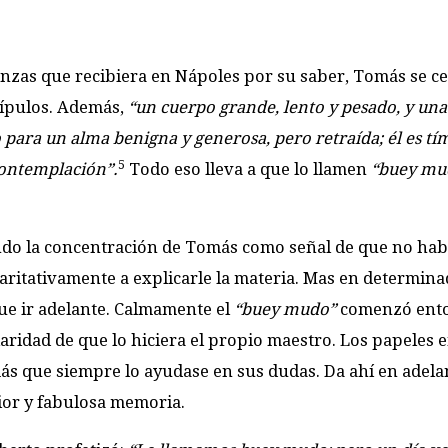
banzas que recibiera en Nápoles por su saber, Tomás se c
cípulos. Además,
“un cuerpo grande, lento y pesado, y una
 para un alma benigna y generosa, pero retraída; él es t
5
 contemplación”.
Todo eso lleva a que lo llamen
“buey mu
ndo la concentración de Tomás como señal de que no hab
aritativamente a explicarle la materia. Mas en determin
e ir adelante. Calmamente el
“buey mudo”
comenzó ento
laridad de que lo hiciera el propio maestro. Los papeles 
omás que siempre lo ayudase en sus dudas. Da ahí en adela
ior y fabulosa memoria.