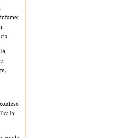
a
 infame:
i
cia.
 la
de
te,
 confesó
Era la
o, con lo