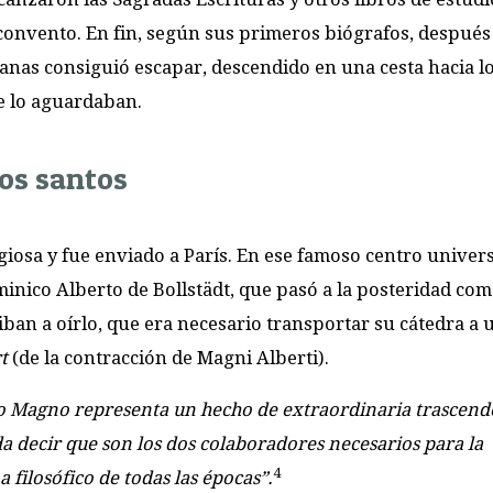
 convento. En fin, según sus primeros biógrafos, después 
anas consiguió escapar, descendido en una cesta hacia l
e lo aguardaban.
dos santos
giosa y fue enviado a París. En ese famoso centro univers
minico Alberto de Bollstädt, que pasó a la posteridad co
e iban a oírlo, que era necesario transportar su cátedra a
rt
(de la contracción de Magni Alberti).
o Magno representa un hecho de extraordinaria trascend
eda decir que son los dos colaboradores necesarios para la
4
 filosófico de todas las épocas”.