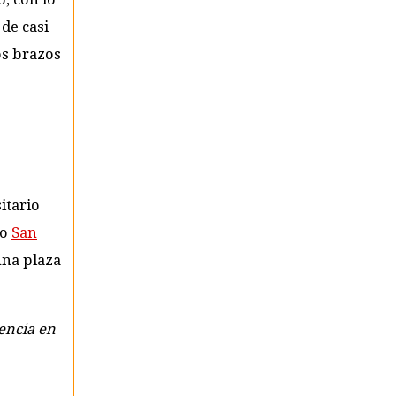
de casi
os brazos
itario
mo
San
 una plaza
encia en