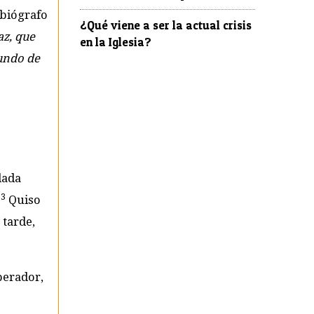
 biógrafo
¿Qué viene a ser la actual crisis
az, que
en la Iglesia?
fundo de
dada
3
.
Quiso
tarde,
perador,