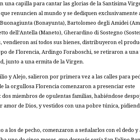
na capilla para cantar las glorias de la Santísima Virg
 que renuncien al mundo y se dediquen exclusivamente a
di Buonagiunta (Bonayunta), Bartolomeo degli Amidei (Am
to dell’Antella (Maneto), Gherardino di Sostegno (Soste
os, vendieron así todos sus bienes, distribuyeron el produ
po de Florencia, Ardingo Foraboschi, se retiraron a una 
d, junto a una ermita de la Virgen.
filio y Alejo, salieron por primera vez a las calles para pe
s de la orgullosa Florencia comenzaron a presenciar este
e: dos miembros de opulentas familias, habiéndose despo
or amor de Dios, y vestidos con una pobre túnica, pidien
o a los de pecho, comenzaron a señalarlos con el dedo y a
taba uno de cinco meses, que después sería San Felipe Ben