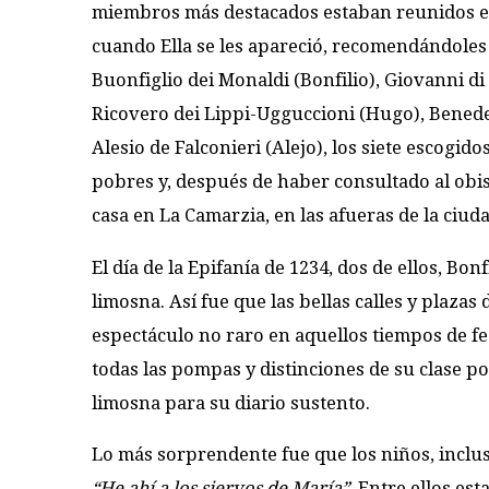
miembros más destacados estaban reunidos en u
cuando Ella se les apareció, recomendándoles
Buonfiglio dei Monaldi (Bonfilio), Giovanni 
Ricovero dei Lippi-Ugguccioni (Hugo), Benedet
Alesio de Falconieri (Alejo), los siete escogid
pobres y, después de haber consultado al obis
casa en La Camarzia, en las afueras de la ciuda
El día de la Epifanía de 1234, dos de ellos, Bon
limosna. Así fue que las bellas calles y plaza
espectáculo no raro en aquellos tiempos de f
todas las pompas y distinciones de su clase p
limosna para su diario sustento.
Lo más sorprendente fue que los niños, inclus
“He ahí a los siervos de María”
. Entre ellos es