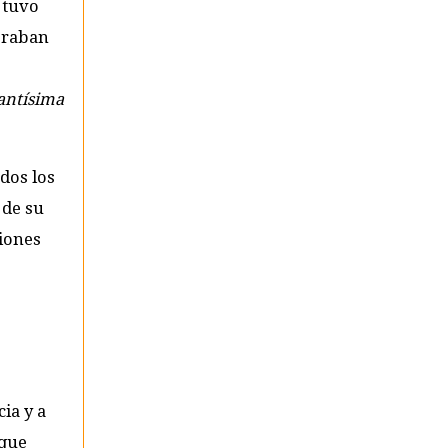
 tuvo
mbraban
antísima
odos los
 de su
ciones
cia y a
 que