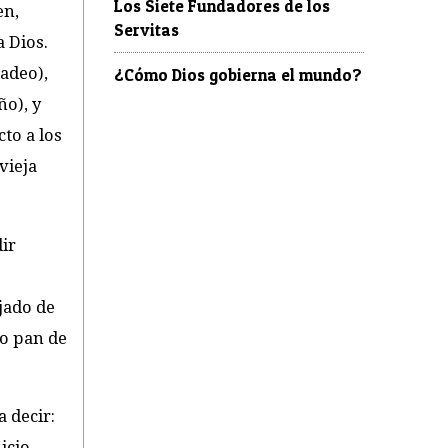
Los Siete Fundadores de los
en,
Servitas
 Dios.
adeo),
¿Cómo Dios gobierna el mundo?
ño), y
cto a los
vieja
dir
jado de
do pan de
 decir:
icio,