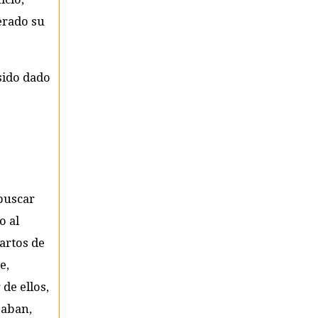
erado su
 sido dado
buscar
o al
artos de
e,
de ellos,
eaban,