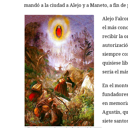
mandó a la ciudad a Alejo y a Maneto, a fin d
Alejo Falco
el más con
recibir la
autorizació
siempre co
quisiese li
sería el má
En el monte
fundadores
en memoria 
Agustín, qu
siete santo