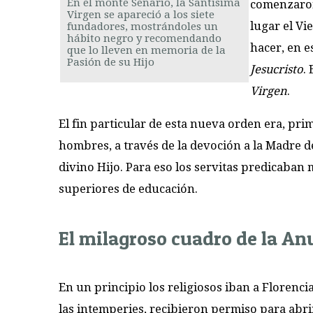
En el monte Senario, la Santísima
comenzaron
Virgen se apareció a los siete
lugar el Vi
fundadores, mostrándoles un
hábito negro y recomendando
hacer, en e
que lo lleven en memoria de la
Pasión de su Hijo
Jesucristo
.
Virgen
.
El fin particular de esta nueva orden era, prim
hombres, a través de la devoción a la Madre d
divino Hijo. Para eso los servitas predicaban 
superiores de educación.
El milagroso cuadro de la An
En un principio los religiosos iban a Florencia
las intemperies, recibieron permiso para abri