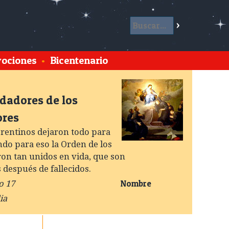
ociones
•
Bicentenario
dadores de los
ores
orentinos dejaron todo para
ndo para eso la Orden de los
ron tan unidos en vida, que son
después de fallecidos.
Nombre
o 17
ia