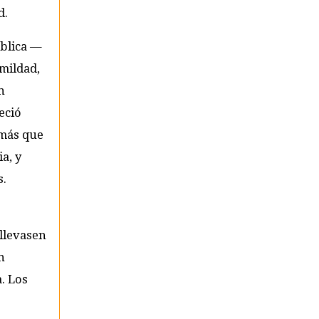
d.
ública —
mildad,
n
eció
 más que
a, y
s.
llevasen
n
. Los