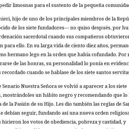
e pedir limosnas para el sustento de la pequeña comunida
nieri, hijo de uno de los principales miembros de la Rep
ocido de los siete fundadores— no quiso después, por hu
 ordenación sacerdotal cuando sus compañeros obtuviero
n para ello. En su larga vida de ciento diez años, perman
mo hermano lego en la orden que había cofundado. Por
brarse de las honras, su personalidad lo ponía en evidenci
s recordado cuando se hablase de los siete santos servita
 Senario Nuestra Señora se volvió a aparecer a los siete
, mostrándoles un hábito negro y recomendando que lo 
de la Pasión de su Hijo. Les dio también las reglas de Sa
e debían seguir, fundando así una nueva orden religiosa
s hicieron los votos de obediencia, pobreza y castidad, y