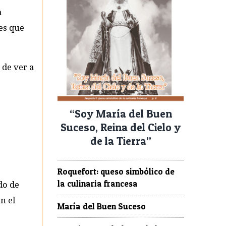
a
res que
 de ver a
“Soy María del Buen
Suceso, Reina del Cielo y
de la Tierra”
Roquefort: queso simbólico de
la culinaria francesa
do de
n el
María del Buen Suceso