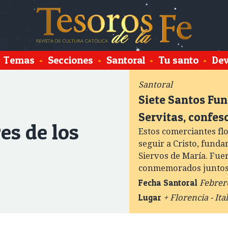
Temas
•
Secciones
•
Santoral
•
Tu santo
•
Dev
Santoral
Siete Santos Fun
Servitas, confes
es de los
Estos comerciantes fl
seguir a Cristo, funda
Siervos de María. Fue
conmemorados juntos 
Fecha Santoral
Febrer
Lugar
+ Florencia - Ital