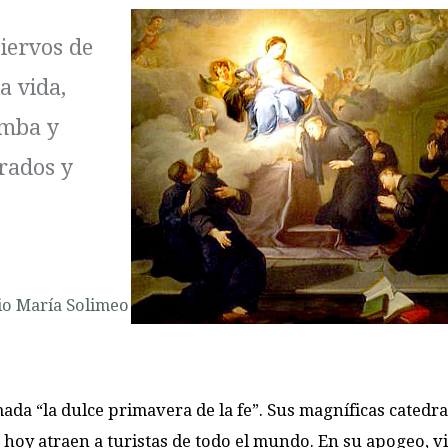
iervos de
a vida,
umba y
rados y
io María Solimeo
da “la dulce primavera de la fe”. Sus magníficas catedra
n hoy atraen a turistas de todo el mundo. En su apogeo, v