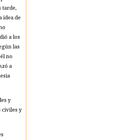
 tarde,
a idea de
 no
dió a los
egún las
 él no
nzó a
lesia
des y
civiles y
es