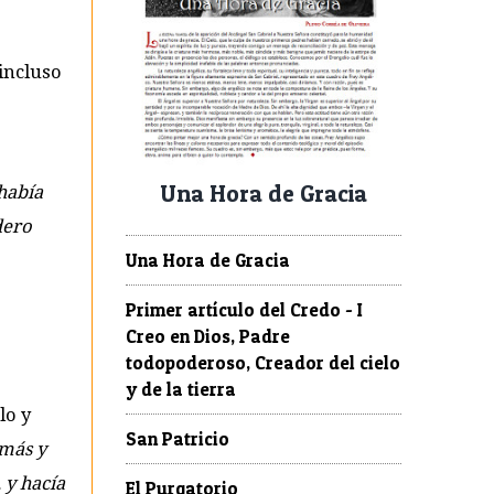
incluso
Una Hora de Gracia
había
dero
Una Hora de Gracia
Primer artículo del Credo - I
Creo en Dios, Padre
todopoderoso, Creador del cielo
y de la tierra
lo y
San Patricio
más y
 y hacía
El Purgatorio