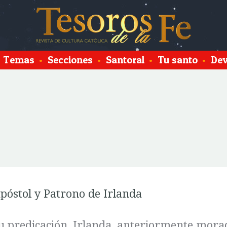
Temas
•
Secciones
•
Santoral
•
Tu santo
•
Dev
póstol y Patrono de Irlanda
u predicación, Irlanda, anteriormente mora