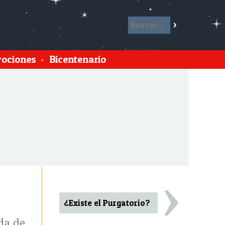
ociones
•
Bicentenario
›
¿Existe el Purgatorio?
da de