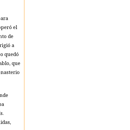
para
operó el
nto de
rigió a
azo quedó
ablo, que
onasterio
onde
ba
s.
idas,