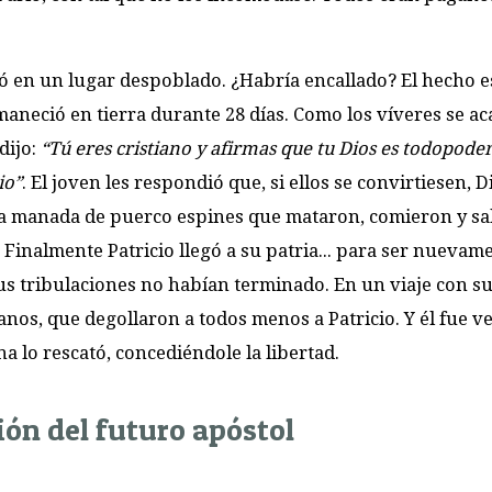
cló en un lugar despoblado. ¿Habría encallado? El hecho 
rmaneció en tierra durante 28 días. Como los víveres se a
 dijo:
“Tú eres cristiano y afirmas que tu Dios es todopode
io”
. El joven les respondió que, si ellos se convirtiesen, D
na manada de puerco espines que mataron, comieron y sa
. Finalmente Patricio llegó a su patria... para ser nuevam
us tribulaciones no habían terminado. En un viaje con s
anos, que degollaron a todos menos a Patricio. Y él fue v
a lo rescató, concediéndole la libertad.
ión del futuro apóstol