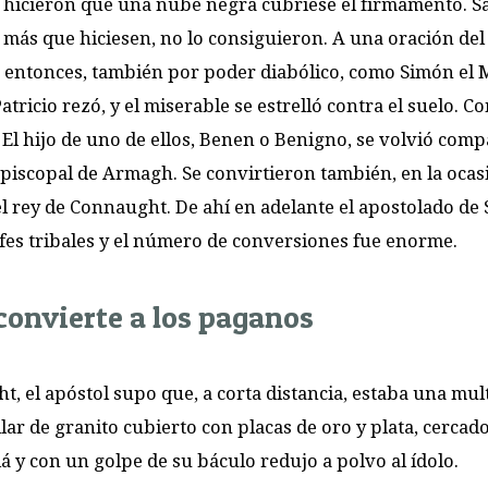
 hicieron que una nube negra cubriese el firmamento. S
r más que hiciesen, no lo consiguieron. A una oración del 
es, entonces, también por poder diabólico, como Simón el 
tricio rezó, y el miserable se estrelló contra el suelo. Co
s. El hijo de uno de ellos, Benen o Benigno, se volvió com
episcopal de Armagh. Se convirtieron también, en la ocasi
 del rey de Connaught. De ahí en adelante el apostolado de
efes tribales y el número de conversiones fue enorme.
convierte a los paganos
, el apóstol supo que, a corta distancia, estaba una mul
r de granito cubierto con placas de oro y plata, cercad
lá y con un golpe de su báculo redujo a polvo al ídolo.