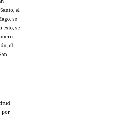
an
Santo, el
Mago, se
n esto, se
pañero
ón, el
 San
titud
o por