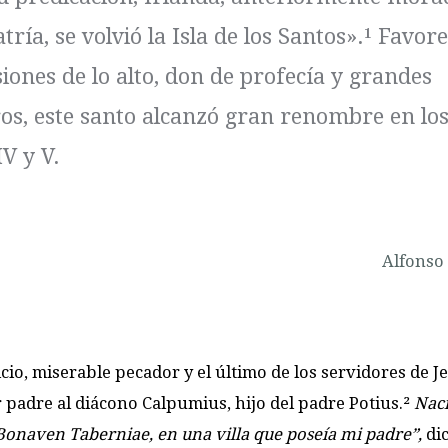
atría, se volvió la Isla de los Santos».¹ Favor
siones de lo alto, don de profecía y grandes
os, este santo alcanzó gran renombre en lo
IV y V.
Alfonso
icio, miserable pecador y el último de los servidores de Je
 padre al diácono Calpumius, hijo del padre Potius.²
Nací
Bonaven Taberniae, en una villa que poseía mi padre”,
dic