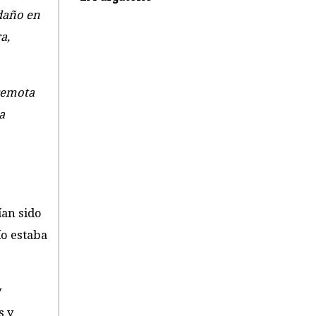
 daño en
a,
 remota
a
ían sido
ío estaba
y
s y