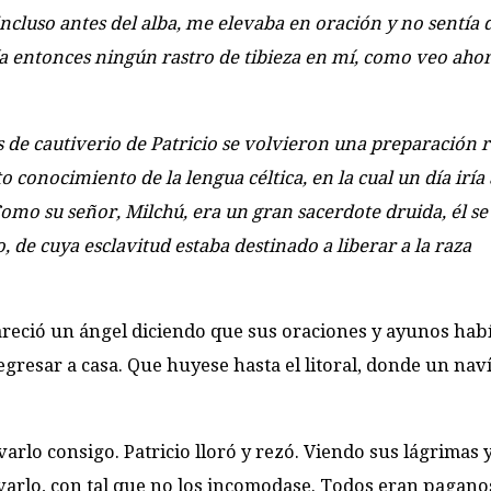
ncluso antes del alba, me elevaba en oración y no sentía
abía entonces ningún rastro de tibieza en mí, como veo ahor
os de cautiverio de Patricio se volvieron una preparación
 conocimiento de la lengua céltica, en la cual un día iría 
omo su señor, Milchú, era un gran sacerdote druida, él se
, de cuya esclavitud estaba destinado a liberar a la raza
areció un ángel diciendo que sus oraciones y ayunos hab
egresar a casa. Que huyese hasta el litoral, donde un nav
varlo consigo. Patricio lloró y rezó. Viendo sus lágrimas 
levarlo, con tal que no los incomodase. Todos eran pagano