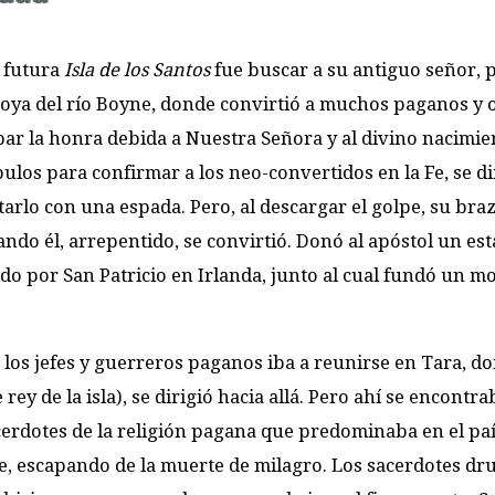
a futura
Isla de los Santos
fue buscar a su antiguo señor, 
a hoya del río Boyne, donde convirtió a muchos paganos y 
bar la honra debida a Nuestra Señora y al divino nacimie
ulos para confirmar a los neo-convertidos en la Fe, se di
arlo con una espada. Pero, al descargar el golpe, su br
ndo él, arrepentido, se convirtió. Donó al apóstol un est
do por San Patricio en Irlanda, junto al cual fundó un m
os jefes y guerreros paganos iba a reunirse en Tara, d
 rey de la isla), se dirigió hacia allá. Pero ahí se encontra
acerdotes de la religión pagana que predominaba en el paí
te, escapando de la muerte de milagro. Los sacerdotes dru