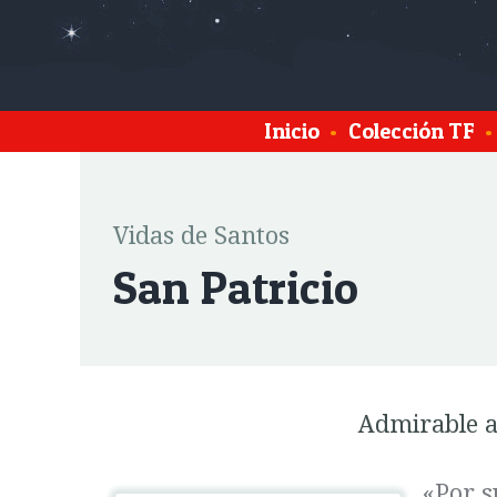
Inicio
•
Colección TF
•
Vidas de Santos
San Patricio
Admirable a
«Por s