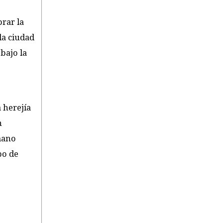
rar la
la ciudad
bajo la
 herejía
n
rmano
po de