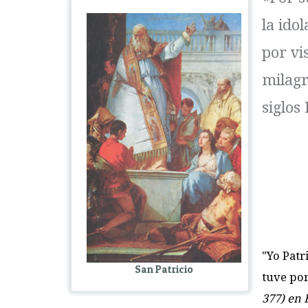
la idol
por vi
milagr
siglos 
"
Y
o Patr
San Patricio
tuve por
377) en 