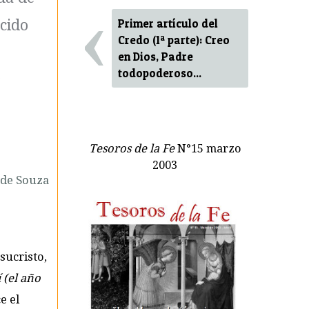
‹
ecido
Primer artículo del
Credo (1ª parte): Creo
en Dios, Padre
todopoderoso...
s
Tesoros de la Fe
N°15 marzo
2003
 de Souza
sucristo,
 (el año
e el