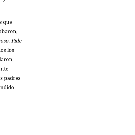
es que
cabaron,
roso. Pide
ios los
laron,
ente
us padres
endido