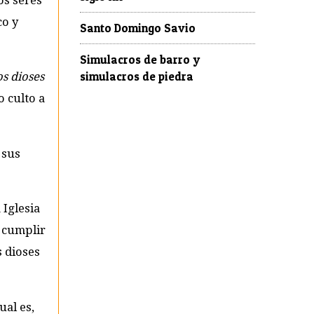
os seres
co y
Santo Domingo Savio
Simulacros de barro y
simulacros de piedra
os dioses
o culto a
 sus
 Iglesia
 cumplir
s dioses
ual es,