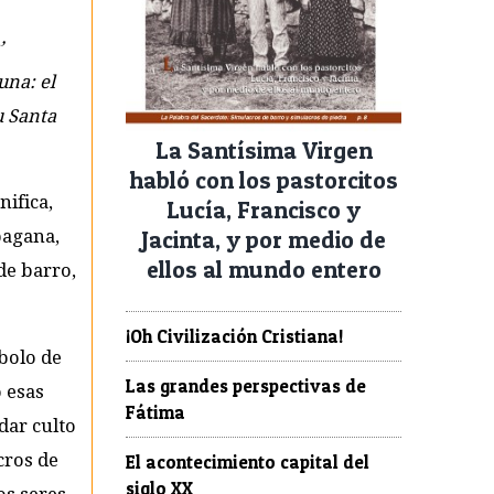
’
una: el
u Santa
La Santísima Virgen
habló con los pastorcitos
nifica,
Lucía, Francisco y
Jacinta, y por medio de
pagana,
ellos al mundo entero
de barro,
¡Oh Civilización Cristiana!
mbolo de
Las grandes perspectivas de
o esas
Fátima
dar culto
cros de
El acontecimiento capital del
siglo XX