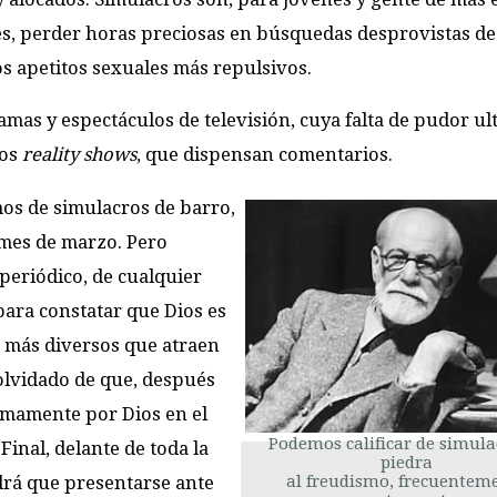
es, perder horas preciosas en búsquedas desprovistas de
os apetitos sexuales más repulsivos.
mas y espectáculos de televisión, cuya falta de pudor ul
los
reality shows
, que dispensan comentarios.
os de simulacros de barro,
 mes de marzo. Pero
periódico, de cualquier
para constatar que Dios es
s más diversos que atraen
olvidado de que, después
simamente por Dios en el
Podemos calificar de simula
 Final, delante de toda la
piedra
al freudismo, frecuentem
drá que presentarse ante