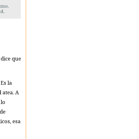
smo.
ud.
 dice que
Es la
 atea. A
 lo
 de
icos, esa