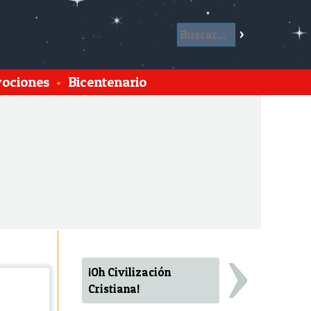
ociones
•
Bicentenario
›
¡Oh Civilización
Cristiana!