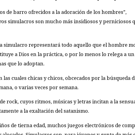
os de barro ofrecidos a la adoración de los hombres”,
os simulacros son mucho más insidiosos y perniciosos q
bra simulacro representará todo aquello que el hombre 
tituye a Dios en la práctica, o por lo menos lo relega a u
nas que lo adoptan.
 las cuales chicas y chicos, obcecados por la búsqueda d
emana, o varias veces por semana.
e rock, cuyos ritmos, músicas y letras incitan a la sensua
amente a la exaltación del satanismo.
niños de tierna edad, muchos juegos electrónicos de com
 alocados. Simulacros son, para jóvenes y gente de más e