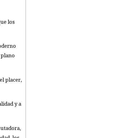
ue los
moderno
n plano
el placer,
lidad y a
putadora,
dad, los