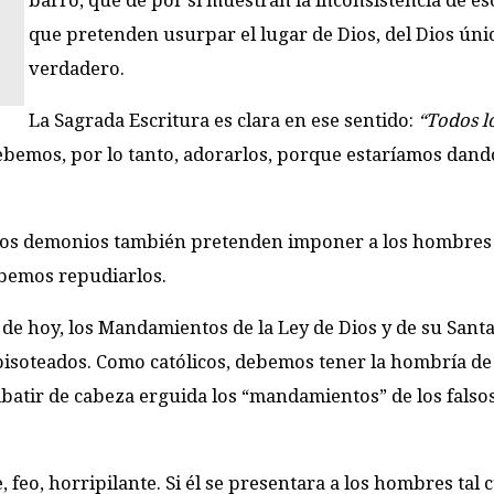
barro, que de por sí muestran la inconsistencia de es
que pretenden usurpar el lugar de Dios, del Dios úni
verdadero.
La Sagrada Escritura es clara en ese sentido:
“Todos l
 debemos, por lo tanto, adorarlos, porque estaríamos dand
 los demonios también pretenden imponer a los hombres
ebemos repudiarlos.
s de hoy, los Mandamientos de la Ley de Dios y de su Santa
pisoteados. Como católicos, debemos tener la hombría de
batir de cabeza erguida los “mandamientos” de los falso
feo, horripilante. Si él se presentara a los hombres tal c