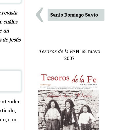
‹
 revista
Santo Domingo Savio
e cuáles
re un
z de Jesús
Tesoros de la Fe
N°65 mayo
2007
 entender
rtículo,
nto, con