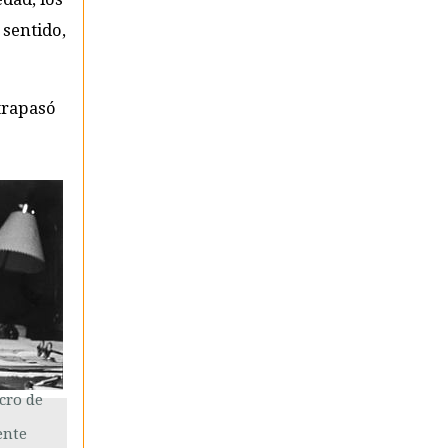
 sentido,
trapasó
cro de
ente