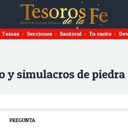
Temas
•
Secciones
•
Santoral
•
Tu santo
•
Dev
o y simulacros de piedra
PREGUNTA