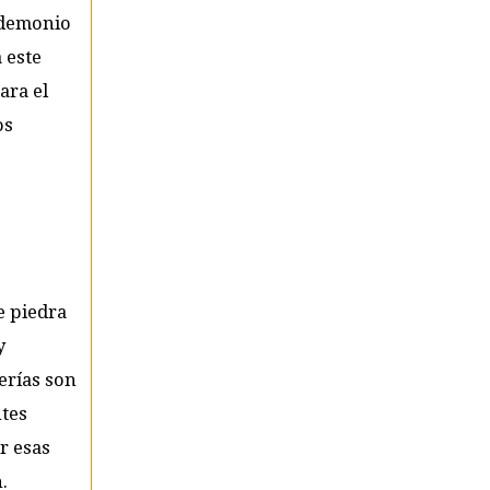
 demonio
 este
ara el
os
e piedra
y
erías son
ntes
r esas
.