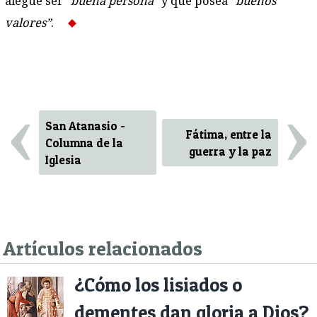
alegue ser
“buena persona”
y que posea
“buenos
valores”
.
‹
›
San Atanasio -
Fátima, entre la
Columna de la
guerra y la paz
Iglesia
Artículos relacionados
¿Cómo los lisiados o
dementes dan gloria a Dios?