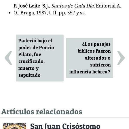
P. José Leite S.J.
,
Santos de Cada Día,
Editorial A.
O., Braga, 1987, t. II, pp. 557 y ss.
‹
›
Padeció bajo el
¿Los pasajes
poder de Poncio
bíblicos fueron
Pilato, fue
alterados o
crucificado,
sufrieron
muerto y
influencia hebrea?
sepultado
Artículos relacionados
San Juan Crisóstomo