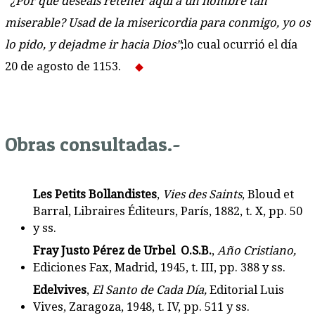
“¿Por qué deseáis retener aquí a un hombre tan
miserable? Usad de la misericordia para conmigo, yo os
lo pido, y dejadme ir hacia Dios”
;lo cual ocurrió el día
20 de agosto de 1153.
Obras consultadas.-
Les Petits Bollandistes
,
Vies des Saints
, Bloud et
Barral, Libraires Éditeurs, París, 1882, t. X, pp. 50
y ss.
Fray Justo Pérez de Urbel O.S.B.
,
Año Cristiano,
Ediciones Fax, Madrid, 1945, t. III, pp. 388 y ss.
Edelvives
,
El Santo de Cada Día,
Editorial Luis
Vives, Zaragoza, 1948, t. IV, pp. 511 y ss.