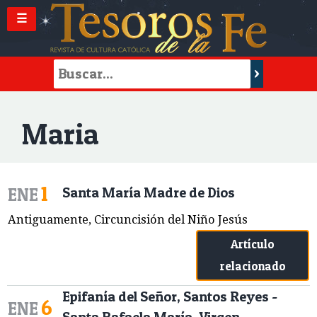
☰
Maria
1
ENE
Santa María Madre de Dios
Antiguamente, Circuncisión del Niño Jesús
Artículo
relacionado
Epifanía del Señor, Santos Reyes -
6
ENE
Santa Rafaela María, Virgen