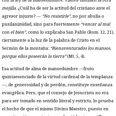
con la ley de la mansedumbre:
vuelve también la otra
mejilla
. ¿Cuál ha de ser la actitud del cristiano ante el
agresor injusto? —
“No resistirle”
, no por abulia o
pusilanimidad, sino para fuertemente
“vencer al mal
con el bien”
, como lo explicaba San Pablo (Rom. 12, 21),
ciertamente a la luz de la palabra de Cristo en el
Sermón de la montaña:
“Bienaventurados los mansos,
porque ellos poseerán la tierra”
(Mt. 5, 4).
Esa actitud de alma de mansedumbre —fruto
quintaesenciado de la virtud cardenal de la templanza
—, de generosidad y de perdón, constituye enseñanza
evangélica. Pero, que el consejo de Jesucristo no era
para ser tomado en sentido literal y estricto, lo prueba
el hecho de que el mismo Divino Maestro, puesto en