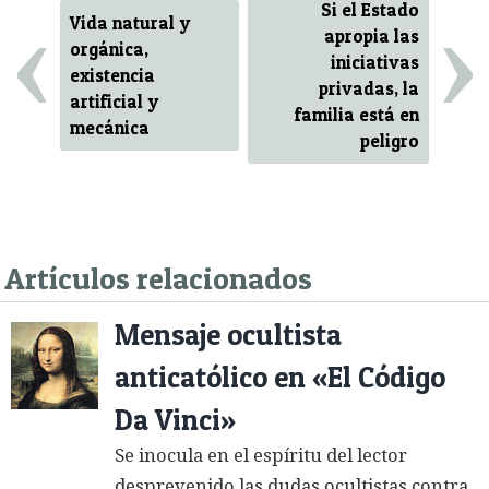
‹
›
Si el Estado
Vida natural y
apropia las
orgánica,
iniciativas
existencia
privadas, la
artificial y
familia está en
mecánica
peligro
Artículos relacionados
Mensaje ocultista
anticatólico en «El Código
Da Vinci»
Se inocula en el espíritu del lector
desprevenido las dudas ocultistas contra