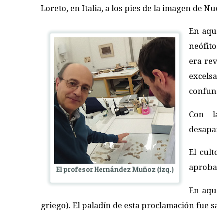
Loreto, en Italia, a los pies de la imagen de N
En aque
neófit
era rev
excels
confun
Con la
desapar
El cult
aprobac
El profesor Hernández Muñoz (izq.)
En aqu
griego). El paladín de esta proclamación fue sa