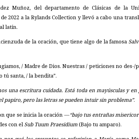
ndez Muñoz, del departamento de Clásicas de la Uni
e 2022 a la Rylands Collection y llevó a cabo una transl
l latín.
cienzuda de la oración, que tiene algo de la famosa
Salv
ugiamos, / Madre de Dios. Nuestras / peticiones no des-/
o tú santa, / la bendita”
.
os una escritura cuidada. Está toda en mayúsculas y en g
 papiro, pero las letras se pueden intuir sin problema”
.
n que se inicia la oración —
“bajo tus entrañas misericor
des con el
Sub Tuum Praesidium
(Bajo tu amparo).