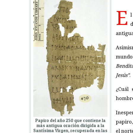
E
l
d
antigua
Asimis
mundo
Bendita
Jesús”
.
¿Cuál 
hombres
Inespe
Papiro del año 250 que contiene la
papiro,
más antigua oración dirigida a la
Santísima Virgen, recuperada en las
el nort