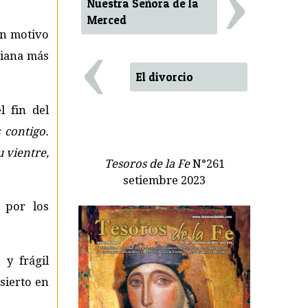
›
Nuestra Señora de la
Merced
‹
on motivo
riana más
El divorcio
l fin del
s contigo.
u vientre,
Tesoros de la Fe
N°261
setiembre 2023
 por los
 y frágil
sierto en