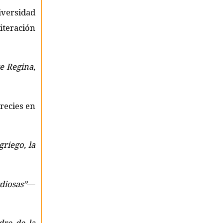
versidad
iteración
e Regina
,
precies en
riego, la
diosas”
—