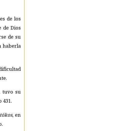
es de los
e de Dios
rse de su
n haberla
ficultad
nte.
a tuvo su
o 431.
tókos
, en
o.