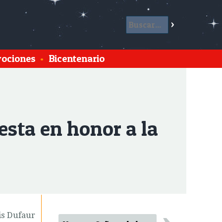
ociones
•
Bicentenario
sta en honor a la
is Dufaur