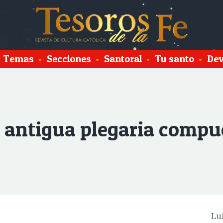
Temas
•
Secciones
•
Santoral
•
Tu santo
•
Dev
 antigua plegaria compue
Lu