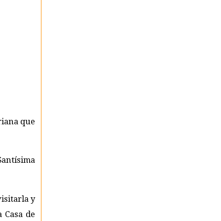
riana que
Santísima
sitarla y
a Casa de