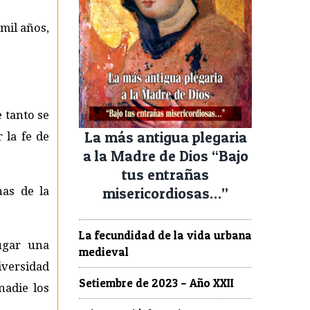
mil años,
 tanto se
La más antigua plegaria
 la fe de
a la Madre de Dios “Bajo
tus entrañas
misericordiosas…”
nas de la
La fecundidad de la vida urbana
ugar una
medieval
iversidad
Setiembre de 2023 – Año XXII
nadie los