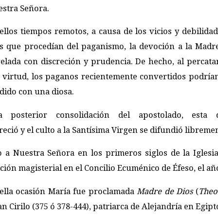
uestra Señora.
llos tiempos remotos, a causa de los vicios y debilidad
os que procedían del paganismo, la devoción a la Madr
elada con discreción y prudencia. De hecho, al percata
a virtud, los paganos recientemente convertidos podría
dido con una diosa.
 posterior consolidación del apostolado, esta di
eció y el culto a la Santísima Virgen se difundió libreme
o a Nuestra Señora en los primeros siglos de la Iglesi
ión magisterial en el Concilio Ecuménico de Éfeso, el añ
ella ocasión María fue proclamada
Madre de Dios
(
Theo
n Cirilo (375 ó 378-444), patriarca de Alejandría en Egipt