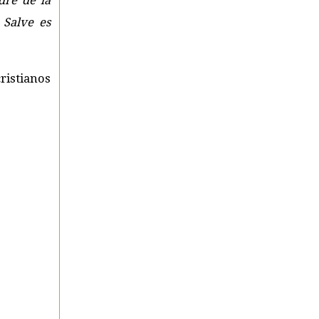
dre de la
 Salve es
cristianos