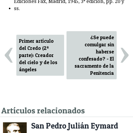
Ediciones Fax, Madrid, 1945, 3ª edición, pp. 20 y
ss.
‹
›
¿Se puede
Primer artículo
comulgar sin
del Credo (2ª
haberse
parte): Creador
confesado? - El
del cielo y de los
sacramento de la
ángeles
Penitencia
Artículos relacionados
San Pedro Julián Eymard