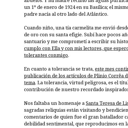
abuelos. Y mi madre recibió las aguas purific
un 1º de enero de 1924 en su Basílica; el mism
padre nacía al otro lado del Atlántico.
Cuando niño, una tía carmelita me envió desd
de oro con su santa efigie. Subí hace pocos a
santuario y me comprometí a escribir su histo
cumplo con Ella y con mis lectores, que esper
tolerantes conmigo
.
En cuanto a tolerancia se trata,
este mes cont
publicación de los artículos de Plinio Corrêa d
tema
. La tolerancia, virtud peligrosa, es el tí
contribución de nuestro recordado inspirado
Nos faltaba un homenaje a
Santa Teresa de Li
sagradas reliquias están visitando y bendici
comentarios de quien fue el gran batallador ca
debilidad sentimental, que reproducimos en l