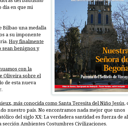
adoras del bautismo
o día en que mi
e Bilbao una medalla
ños a su imponente
ria.
Hoy finalmente
o sean benignos y
inuamos con la
e Oliveira sobre el
tulo de esta nueva
r.
sieux, más conocida como Santa Teresita del Niño Jesús
,
endo nuestro país. No encontramos nada mejor que unos
tólico del siglo XX: La verdadera santidad es fuerza de a
a sección Ambientes Costumbres Civilizaciones.