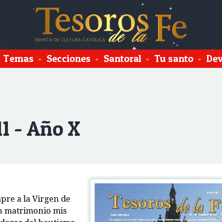
Temas
•
Secciones
•
Santoral
•
Tu santo
•
Dev
11 - Año X
pre a la Virgen de
on matrimonio mis