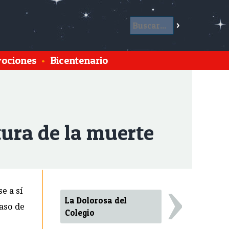
ociones
•
Bicentenario
tura de la muerte
›
e a sí
La Dolorosa del
aso de
Colegio