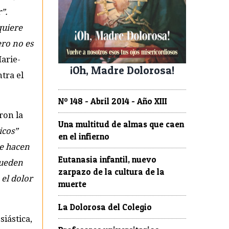
”.
quiere
ero no es
Marie-
¡Oh, Madre Dolorosa!
tra el
Nº 148 - Abril 2014 - Año XIII
ron la
Una multitud de almas que caen
icos”
en el infierno
ue hacen
Eutanasia infantil, nuevo
pueden
zarpazo de la cultura de la
el dolor
muerte
La Dolorosa del Colegio
siástica,