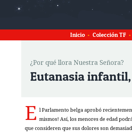
Inicio
•
Colección TF
•
¿Por qué llora Nuestra Señora?
Eutanasia infantil
E
l Parlamento belga aprobó recientemente
mismos! Así, los menores de edad podrá
que consideren que sus dolores son demasiad