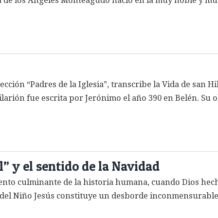
de los Ángeles Monteagudo nació en la muy noble y muy l
cción “Padres de la Iglesia”, transcribe la Vida de san Hi
ilarión fue escrita por Jerónimo el año 390 en Belén. Su o
” y el sentido de la Navidad
nto culminante de la historia humana, cuando Dios hec
to del Niño Jesús constituye un desborde inconmensurable