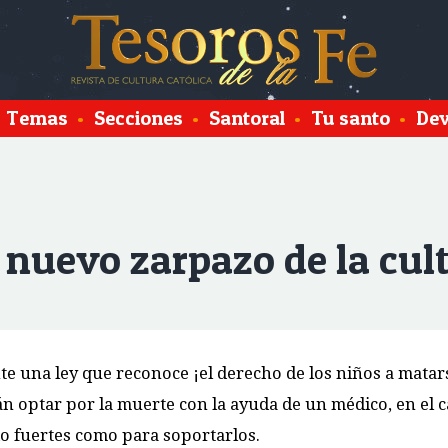
Temas
•
Secciones
•
Santoral
•
Tu santo
•
Dev
, nuevo zarpazo de la cul
 una ley que reconoce ¡el derecho de los niños a matars
n optar por la muerte con la ayuda de un médico, en el c
o fuertes como para soportarlos.