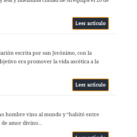
eal y fidelísima ciudad de Arequipa el 26 de
Leer artículo
larión escrita por san Jerónimo, con la
bjetivo era promover la vida ascética a la
Leer artículo
ho hombre vino al mundo y “habitó entre
 de amor divino...