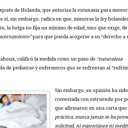
después de Holanda, que autoriza la eutanasia para menor
re sí, sin embargo, radica en que, mientras la ley holand
n, la belga no fija un mínimo de edad, sino que exige, d
iscernimiento”
para que pueda acogerse a su “derecho a
 Mahoux, calificó la medida como un paso de
“naturaleza
a de pediatras y enfermeros que se enfrentan al “sufri
Sin embargo, su opinión ha sido
contestada con estruendo por p
que afirmaron en una carta que
práctica, nunca jamás se ha pres
solicitud, ni espontánea ni medit