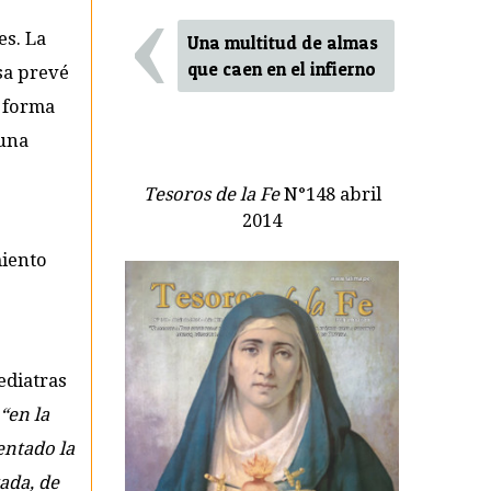
‹
es. La
Una multitud de almas
que caen en el infierno
esa prevé
e forma
 una
Tesoros de la Fe
N°148 abril
2014
miento
ediatras
“en la
entado la
ada, de