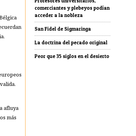
Profesores universitarios,
comerciantes y plebeyos podían
acceder a la nobleza
Bélgica
Recuerdan
San Fidel de Sigmaringa
ia.
La doctrina del pecado original
Peor que 35 siglos en el desierto
 europeos
valida.
a afluya
hos más