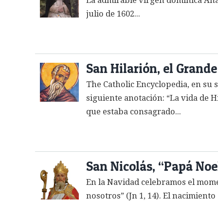
La admirable virgen dominica Ana 
julio de 1602...
San Hilarión, el Grande
The Catholic Encyclopedia, en su se
siguiente anotación: “La vida de H
que estaba consagrado...
San Nicolás, “Papá Noel
En la Navidad celebramos el mome
nosotros” (Jn 1, 14). El nacimien