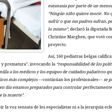
eutanasia por parte de un menor
“Ningún niño quiere morir. No 
sufrir o que sus padres sufran, p
lo mismo”
, declaró la diputada 
Christine Marghen, que votó con
proyecto.
Así, 160 pediatras belgas califica
a y prematura”, invocando la
“responsabilidad de los polít
illa a los médicos y los equipos de cuidados paliativos q
dicos más complejos
—continúan los profesionales—
se 
en día estamos preparados para controlar perfectamente 
de la muerte”
.
 la voz sensata de los especialistas ni a la jerarquía ecle