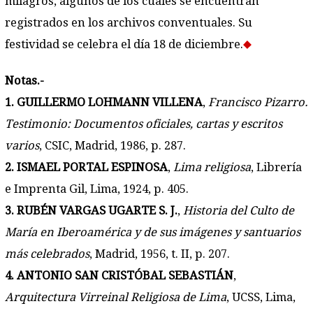
milagros, algunos de los cuales se encuentran
registrados en los archivos conventuales. Su
festividad se celebra el día 18 de diciembre.
Notas.-
1. GUILLERMO LOHMANN VILLENA
,
Francisco Pizarro.
Testimonio: Documentos oficiales, cartas y escritos
varios
, CSIC, Madrid, 1986, p. 287.
2. ISMAEL PORTAL ESPINOSA
,
Lima religiosa
, Librería
e Imprenta Gil, Lima, 1924, p. 405.
3. RUBÉN VARGAS UGARTE S. J.
,
Historia del Culto de
María en Iberoamérica y de sus imágenes y santuarios
más celebrados
, Madrid, 1956, t. II, p. 207.
4. ANTONIO SAN CRISTÓBAL SEBASTIÁN
,
Arquitectura Virreinal Religiosa de Lima
, UCSS, Lima,