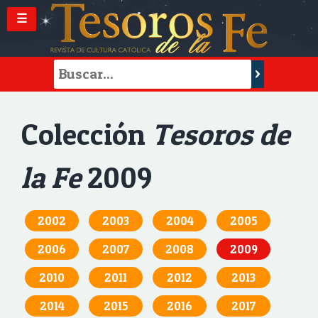
☰
Colección
Tesoros de
la Fe
2009
2002
2003
2004
2005
2006
2007
2008
2009
2010
2011
2012
2013
2014
2015
2016
2017