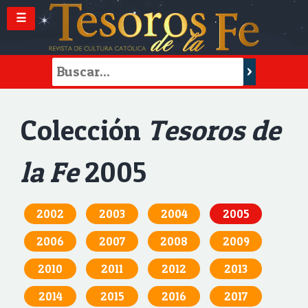
☰
Colección
Tesoros de
la Fe
2005
2002
2003
2004
2005
2006
2007
2008
2009
2010
2011
2012
2013
2014
2015
2016
2017