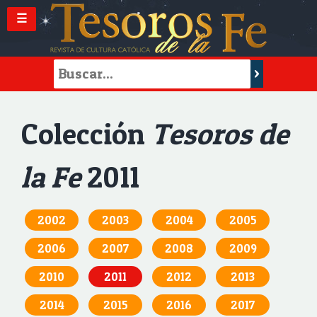
☰
Colección
Tesoros de
la Fe
2011
2002
2003
2004
2005
2006
2007
2008
2009
2010
2011
2012
2013
2014
2015
2016
2017