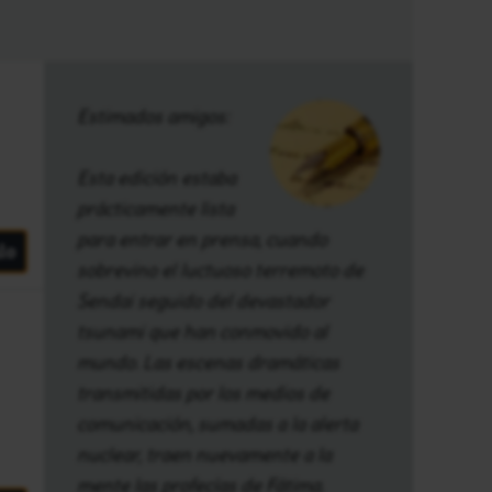
Estimados amigos:
Esta edición estaba
prácticamente lista
para entrar en prensa, cuando
lo
sobrevino el luctuoso terremoto de
Sendai seguido del devastador
tsunami que han conmovido al
mundo. Las escenas dramáticas
transmitidas por los medios de
comunicación, sumadas a la alerta
nuclear, traen nuevamente a la
mente las profecías de Fátima.