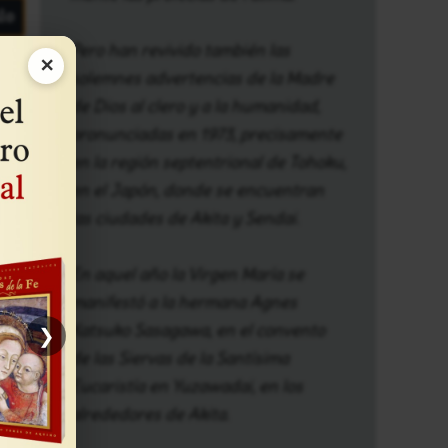
lo
Pero han revivido también las
×
solemnes advertencias de la Madre
de Dios al clero y a la humanidad,
pronunciadas en 1973, precisamente
en la región septentrional de Tohoku,
idad
en el Japón, donde se encuentran
las ciudades de Akita y Sendai.
lo
En aquel año la Virgen María se
manifestó a la hermana Agnes
Katsuko Sasagawa, en el convento
❯
de las Siervas de la Santísima
ta.
Eucaristía en Yuzawadai, en los
s
alrededores de Akita.
el