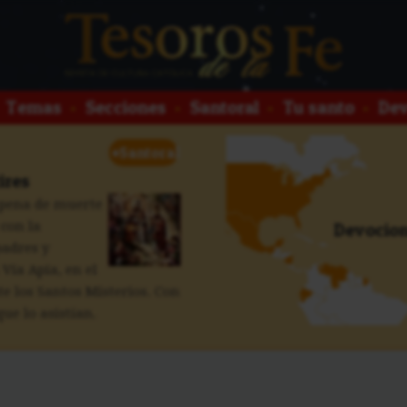
Temas
•
Secciones
•
Santoral
•
Tu santo
•
Dev
+
Santoral
ires
 pena de muerte
 con la
Devocion
padres y
 Vía Apia, en el
 los Santos Misterios. Con
ue lo asistían.