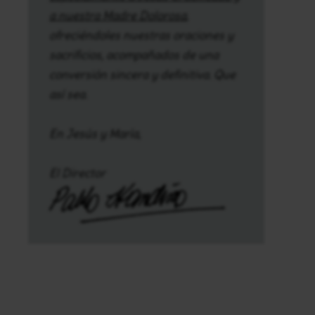
a nuestra Madre Dolorosa
,
ofreciéndoles nuestras oraciones y
sacrificios, acompañados de una
conversión sincera y definitiva. Que
así sea.
En Jesús y María,
El Director