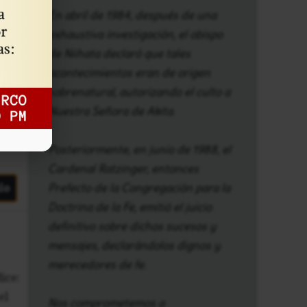
En abril de 1984, después de una
exhaustiva investigación, el obispo
lo
de Niihata declaró que tales
acontecimientos eran de origen
sobrenatural, autorizando el culto a
Nuestra Señora de Akita.
Posteriormente, en junio de 1988, el
Cardenal Ratzinger, entonces
lo
Prefecto de la Congregación para la
Doctrina de la Fe, emitió el juicio
definitivo sobre dichos sucesos y
mensajes, declarándolos dignos y
merecedores de fe.
ice:
el
Nos comprometemos a