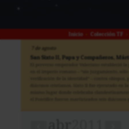
Inicio
•
Colección TF
•
7 de agosto
San Sixto II, Papa y Compañeros, Márt
El perverso emperador Valeriano estableció la
en el imperio romano – “sin juzgamiento, sólo
verificación de la identidad” – contra obispos, 
diáconos cristianos. Sixto II fue ejecutado en la
mismo lugar donde celebraba clandestinamente
el Pontífice fueron martirizados seis diáconos q
abr
2011
‹
›