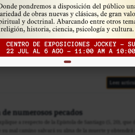
Leer artícu
ovia
 excomulgó al rey disoluto y tirano por sus iniquidades,
Leer artícu
n de numerosos pecados
plique a respecto de la Epístola de Santiago (5, 20), que d
 su mal camino salvará su alma de la muerte y obtendrá 