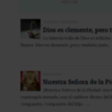
cobra vida
Verdades Olvidadas
Dios es clemente, pero 
La misericordia de Dios es infinita;
finitos. Dios es clemente, pero también justo...
Especiales
Nuestra Señora de la P
¡Nuestra Señora de la Piedad! Así 
contempla sentada, con el cadáver divino del H
compasión. Compasión del Hijo…...