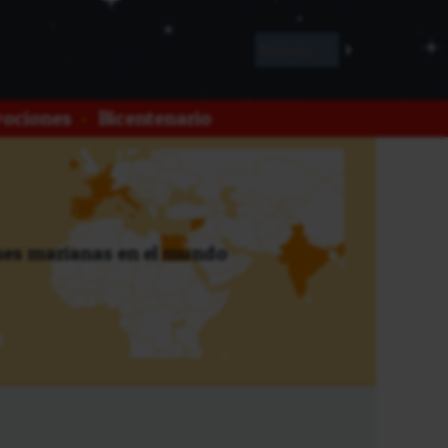
ociones
•
Bicentenario
es marianas en el mundo