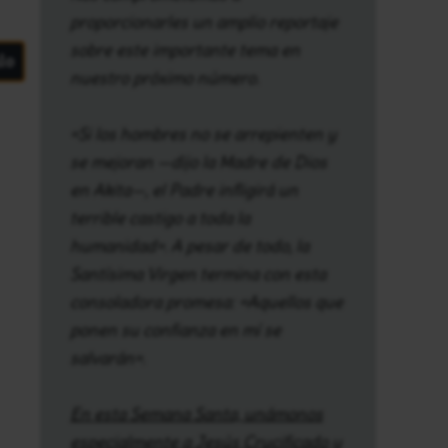
proporcionarles un amplio reportaje
sobre este importante tema en
lo
nuestro próximo número.
«Si los hombres no se arrepienten y
se mejoran —dijo la Madre de Dios
en Akita—, el Padre infligirá un
terrible castigo a toda la
humanidad». A pesar de todo, la
Santísima Virgen termina con esta
consoladora promesa: «Aquellos que
ponen su confianza en mí se
salvarán».
En esta Semana Santa, unámonos
especialmente a Jesús Crucificado y