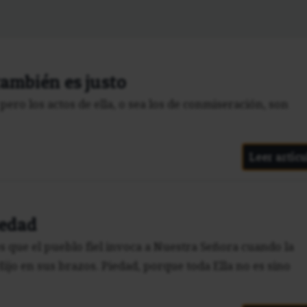
también es justo
 pero los actos de ella, o sea los de conmiseración, son
Leer artícu
iedad
es que el pueblo fiel invoca a Nuestra Señora cuando la
ijo en sus brazos. Piedad, porque toda Ella no es sino