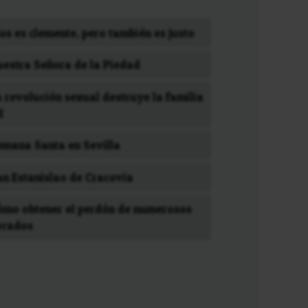
os es clemente, pero también es justo
uestra Señora de la Piedad
 revolución sexual destruye la familia
I
emana Santa en Sevilla
an Estanislao de Cracovia
ómo obtener el perdón de numerosos
ecados