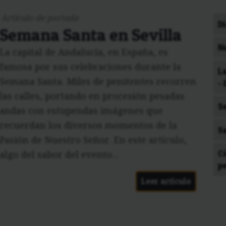
Artículo de portada
Di
Semana Santa en Sevilla
N
La capital de Andalucía, en España, es
famosa por sus celebraciones durante la
La
Semana Santa. Miles de penitentes recorren
- I
las calles, portando en procesión pesadas
S
andas con estupendas imágenes que
recuerdan los diversos momentos de la
S
Pasión de Nuestro Señor. En este artículo,
C
algo del sabor del evento...
p
Leer artículo