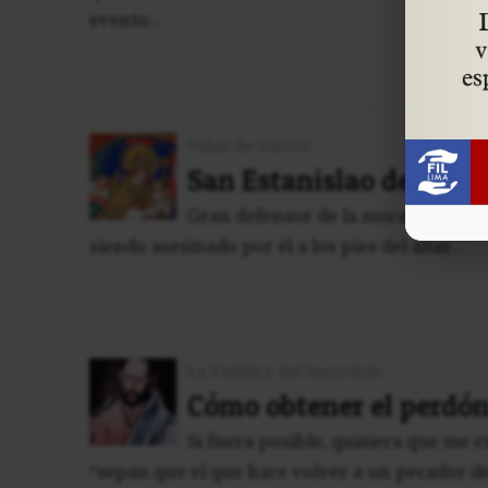
evento...
Vidas de Santos
San Estanislao de Crac
Gran defensor de la moral católica,
siendo asesinado por él a los pies del altar...
La Palabra del Sacerdote
Cómo obtener el perdó
Si fuera posible, quisiera que me ex
“sepan que el que hace volver a un pecador de