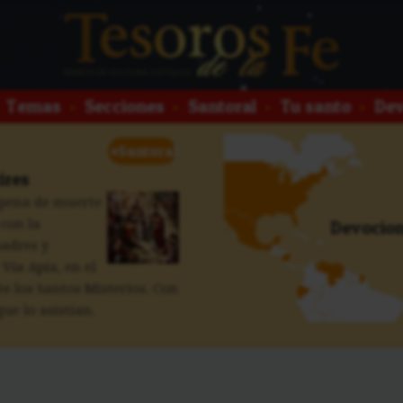
Temas
•
Secciones
•
Santoral
•
Tu santo
•
Dev
+
Santoral
ires
 pena de muerte
 con la
Devocion
padres y
 Vía Apia, en el
 los Santos Misterios. Con
ue lo asistían.