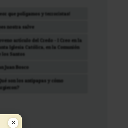
eor que polígamos y terroristas!
pes nostra salve
veno artículo del Credo - I Creo en la
nta Iglesia Católica, en la Comunión
e los Santos
an Juan Bosco
Qué son los antipapas y cómo
urgieron?
×