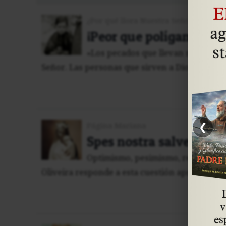
¿Por qué llora Nuestra Señora?
¡Peor que polígamos y t
«Los pecados que llevan más almas
Señor. Las personas que sirven a Dios no deben
❮
Página Mariana
Spes nostra salve
Optimismo, pesimismo, realismo: ¿
Oliveira responde a esta cuestión apremiante y