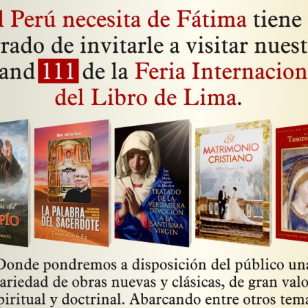
erroristas!
 al infierno son los pecados de la carne. Han de venir
 andar con la moda. La Iglesia no tienen modas. (Beata J
cuál es la posición que debemos tomar delante de los h
 de la mayor actualidad, en un artículo escrito para «Cato