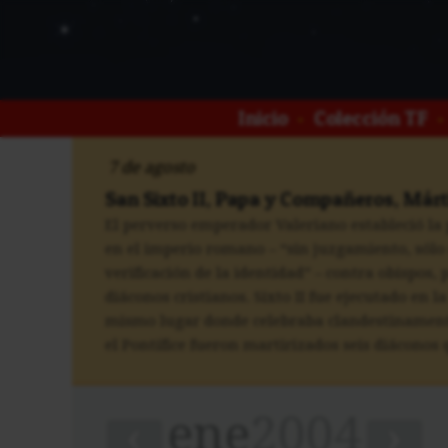
Inicio
•
Colección TF
•
7 de agosto
San Sixto II, Papa y Compañeros, Márt
El perverso emperador Valeriano estableció la
en el imperio romano – “sin juzgamiento, sólo
verificación de la identidad” – contra obispos, 
diáconos cristianos. Sixto II fue ejecutado en la
mismo lugar donde celebraba clandestinamente
el Pontífice fueron martirizados seis diáconos q
ene
2004
‹
›