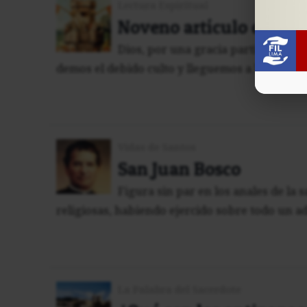
Lectura Espiritual
Noveno artículo del Cre
Dios, por una gracia particular, nos
demos el debido culto y lleguemos a la vida ete
Vidas de Santos
San Juan Bosco
Figura sin par en los anales de la 
religiosas, habiendo ejercido sobre todo un a
La Palabra del Sacerdote