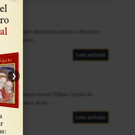
 unas modas que ofenderán mucho a Nuestro
acinta Marto)...
Leer artículo
❯
echos contemporáneos? Plinio Corrêa de
licismo» años atrás...
Leer artículo