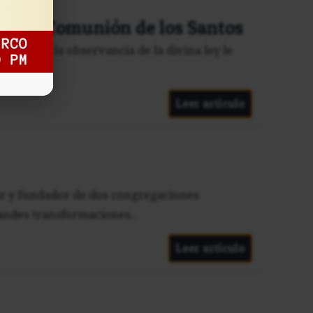
a, en la Comunión de los Santos
de la fe y la observancia de la divina ley le
Leer artículo
ador y fundador de dos congregaciones
andes transformaciones...
Leer artículo