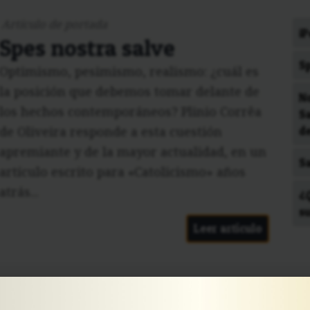
Artículo de portada
¡P
Spes nostra salve
S
Optimismo, pesimismo, realismo: ¿cuál es
la posición que debemos tomar delante de
No
los hechos contemporáneos? Plinio Corrêa
Sa
d
de Oliveira responde a esta cuestión
apremiante y de la mayor actualidad, en un
S
artículo escrito para «Catolicismo» años
atrás...
¿
s
Leer artículo