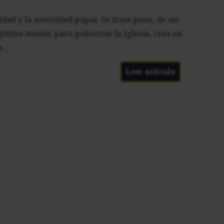
ad y la autoridad papal. Se trata pues, de un
ítima misión para gobernar la Iglesia, crea en
...
Leer artículo