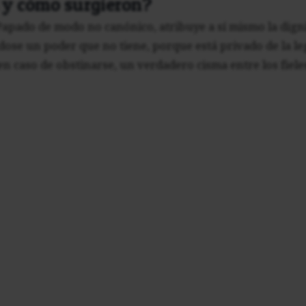
 y cómo surgieron?
Papado de modo no canónico, atribuye a sí mismo la dignid
ose un poder que no tiene, porque está privado de la leg
en caso de obstinarse, un verdadero cisma entre los fieles