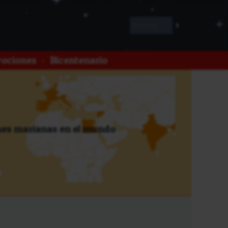
ociones
•
Bicentenario
es marianas en el mundo