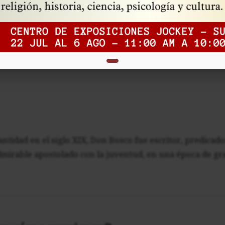
do - I Creo en la Santa Iglesia Católic
 ha llamado a la Iglesia de Jesucristo, para que con la luz 
rna...
santidad en el siglo XIX, Don Bosco fue escritor, predic
dmirable apostolado con la juventud, en una época de gr