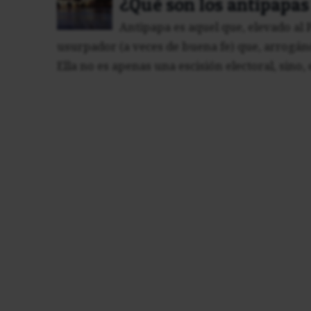
¿Qué son los antipapas
Antipapa es aquel que, elevado al 
usurpador (a veces de buena fe) que, arrogánd
Ella no es apenas una escisión electoral, sino, 