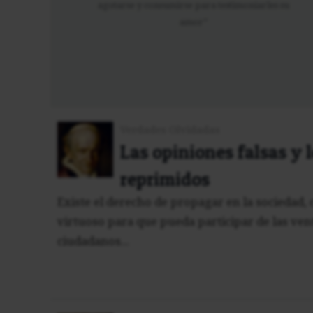
agotarse y consumirse para testimoniarles su
amor”
Verdades Olvidadas
Las opiniones falsas y 
reprimidos
Existe el derecho de propagar en la sociedad, 
virtuoso para que pueda participar de las ven
ciudadanos...