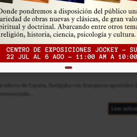
Ardientes
los médicos, oyeron hablar de una enfermedad llamada
ema de salud, desde la Edad Media hasta el siglo XVII...
Leer artícu
icadores de España, fustigaba con franqueza apostólica 
 envenenado...
Leer artícu