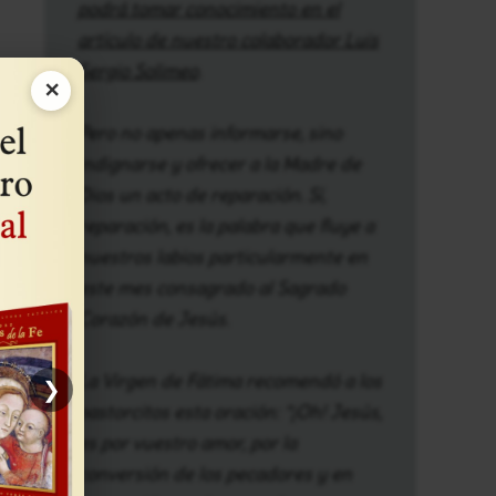
podrá tomar conocimiento en el
artículo de nuestro colaborador Luis
Sergio Solimeo
.
és
×
Pero no apenas informarse, sino
indignarse y ofrecer a la Madre de
lo
Dios un acto de reparación. Sí,
reparación, es la palabra que fluye a
nuestros labios particularmente en
este mes consagrado al Sagrado
Corazón de Jesús.
La Virgen de Fátima recomendó a los
❯
pastorcitos esta oración: “¡Oh! Jesús,
lo
es por vuestro amor, por la
conversión de los pecadores y en