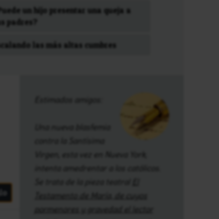
Puede un hijo presentar una queja a
us padres?
scalando las más altas cumbres
Estimados amigos:
Una nueva blasfemia
contra la Santísima
Virgen, esta vez en Nueva York,
intenta amedrentar a los católicos.
Se trata de la pieza teatral
El
lo
Testamento de María, de cuyos
pormenores y gravedad el lector