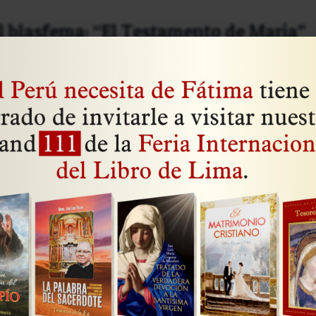
l blasfema: “El Testamento de María”
, egoísta e incluso idólatra: así es como el autor irland
ría en su novela titulada El Testamento de María...
Leer artícu
do Corazón de Jesús
 católicos realmente deseosos de consagrarse al amor
dantes. Máxime para los que se empeñan en propagar la
Leer artícu