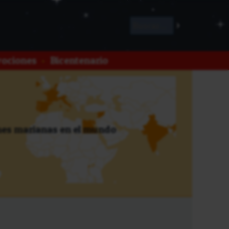
ociones
•
Bicentenario
es marianas en el mundo