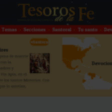
Temas
•
Secciones
•
Santoral
•
Tu santo
•
Dev
+
Santoral
ires
 pena de muerte
 con la
Devocion
padres y
 Vía Apia, en el
 los Santos Misterios. Con
ue lo asistían.