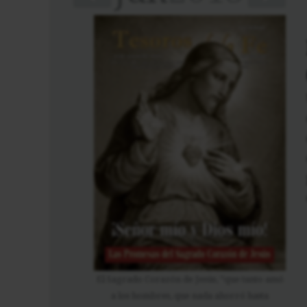
El Sagrado Corazón de Jesús, “que tanto amó
a los hombres, que nada ahorró hasta