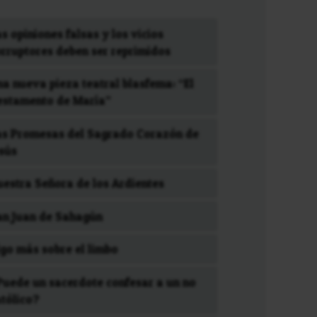
s opiniones falsas y los vicios
orruptores deben ser reprimidos
a nueva pieza teatral blasfema: “El
estamento de María”
as Promesas del Sagrado Corazón de
esús
uestra Señora de los Ardientes
an Juan de Sahagún
lgo más sobre el limbo
Puede un sacerdote confesar a un no
atólico?