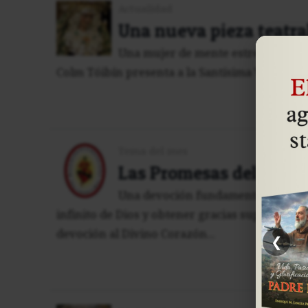
Actualidad
Una nueva pieza teatra
Una mujer de mente estrecha, vulgar
Colm Tóibín presenta a la Santísima Virgen Ma
Tema del mes
Las Promesas del Sagra
Una devoción fundamental para los
infinito de Dios y obtener gracias superabun
devoción al Divino Corazón...
❮