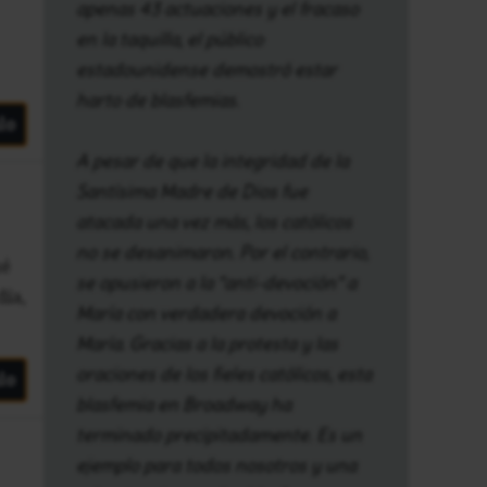
apenas 43 actuaciones y el fracaso
en la taquilla, el público
estadounidense demostró estar
harto de blasfemias.
lo
A pesar de que la integridad de la
Santísima Madre de Dios fue
atacada una vez más, los católicos
no se desanimaron. Por el contrario,
ué
se opusieron a la “anti-devoción” a
día,
María con verdadera devoción a
María. Gracias a la protesta y las
oraciones de los fieles católicos, esta
lo
blasfemia en Broadway ha
terminado precipitadamente. Es un
ejemplo para todos nosotros y una