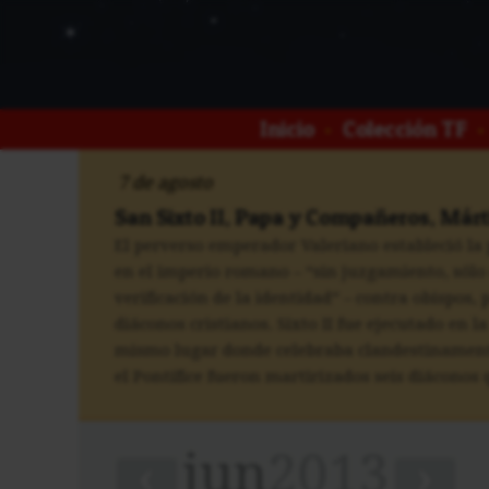
Inicio
•
Colección TF
•
7 de agosto
San Sixto II, Papa y Compañeros, Márt
El perverso emperador Valeriano estableció la
en el imperio romano – “sin juzgamiento, sólo
verificación de la identidad” – contra obispos, 
diáconos cristianos. Sixto II fue ejecutado en la
mismo lugar donde celebraba clandestinamente
el Pontífice fueron martirizados seis diáconos q
jun
2013
‹
›