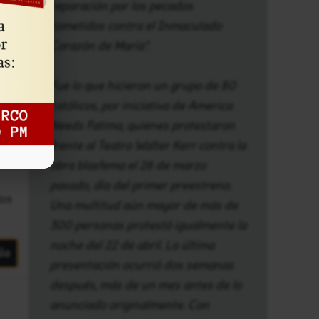
reparación por los pecados
cometidos contra el Inmaculado
Corazón de María”.
Fue lo que hicieron un grupo de 80
lo
católicos, por iniciativa de America
Needs Fatima, quienes protestaron
frente al Teatro Walter Kerr contra la
obra blasfema el 26 de marzo
pasado, día del primer preestreno.
los
Una multitud aún mayor de más de
300 personas protestó igualmente la
noche del 22 de abril. La última
lo
presentación ocurrió dos semanas
después, más de un mes antes de lo
anunciado originalmente. Con