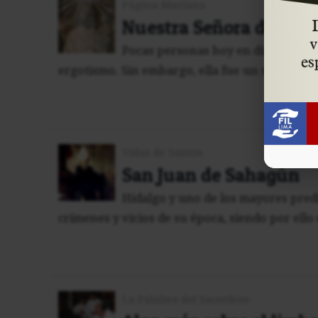
Página Mariana
Nuestra Señora de los 
Pocas personas hoy en día, salvo 
ergotismo. Sin embargo, ella fue un serio probl
Vidas de Santos
San Juan de Sahagún
Hidalgo y uno de los mayores pred
crímenes y vicios de su época, siendo por ello
La Palabra del Sacerdote