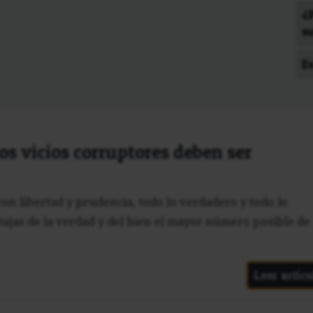
¿
s
E
los vicios corruptores deben ser
con libertad y prudencia, todo lo verdadero y todo lo
tajas de la verdad y del bien el mayor número posible de
Leer artícu