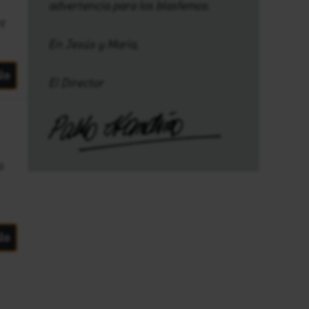
advertencia para los blasfemos.
er
En Jesús y María,
lo
El Director
o
lo