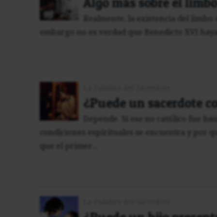
Algo más sobre el limb
Realmente, la existencia del limbo 
embargo no es verdad que Benedicto XVI haya a
La Palabra del Sacerdote
¿Puede un sacerdote co
Depende. Si ese no católico fue ba
condiciones espirituales se encuentra y por qu
que el primer...
La Palabra del Sacerdote