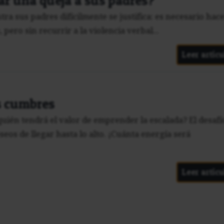
ar una queja a sus padres?
ra sus padres difícilmente se justifica: es necesario hac
pero sin recurrir a la violencia verbal...
Leer artícu
s cumbres
ién tendrá el valor de emprender la escalada? El desafí
seos de llegar hasta lo alto. ¡Cuánta energía será
Leer artícu