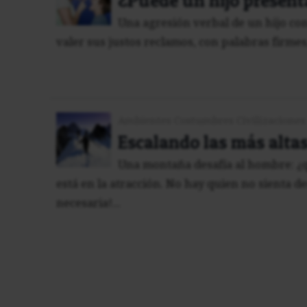
¿Puede un hijo present
Una agresión verbal de un hijo cont
valer sus justos reclamos, con palabras firmes, 
Ambientes Costumbres Civilizaciones
Escalando las más alta
Una montaña desafía al hombre: ¿qu
está en la atracción. No hay quien no sienta de
necesaria!...