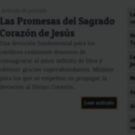
Artículo de portada
La
Las Promesas del Sagrado
c
Corazón de Jesús
Un
T
Una devoción fundamental para los
católicos realmente deseosos de
L
consagrarse al amor infinito de Dios y
J
obtener gracias superabundantes. Máxime
N
para los que se empeñan en propagar la
devoción al Divino Corazón...
S
Leer artículo
A
¿
c