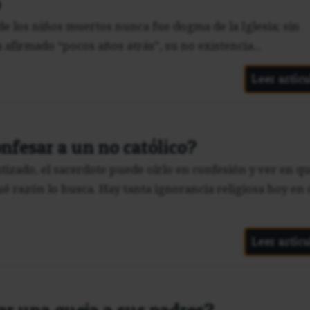
o
de los niños muertos nunca fue dogma de la Iglesia; sin
firmado “pocos años atrás”, su no existencia...
Leer artícu
nfesar a un no católico?
utizado, el sacerdote puede oírlo en confesión y ver en q
é razón lo busca. Hay tanta ignorancia religiosa hoy en 
Leer artícu