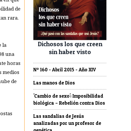
ilidad de
tan rara.
Dichosos los que creen
 la
sin haber visto
698 una
nte horas
Nº 160 - Abril 2015 - Año XIV
os medios
nube de
Las manos de Dios
'Cambio de sexo': Imposibilidad
biológica – Rebelión contra Dios
gostas
Las sandalias de Jesús
analizadas por un profesor de
genética