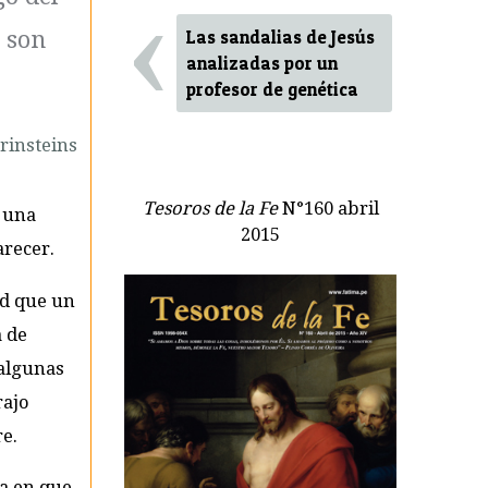
‹
% son
Las sandalias de Jesús
analizadas por un
profesor de genética
Grinsteins
Tesoros de la Fe
N°160 abril
 una
2015
arecer.
ad que un
a de
 algunas
rajo
e.
ca en que