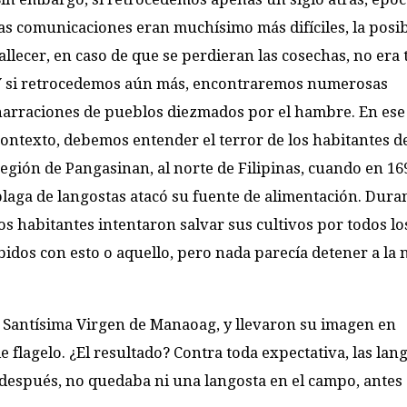
as comunicaciones eran muchísimo más difíciles, la posib
allecer, en caso de que se perdieran las cosechas, no era 
Y si retrocedemos aún más, encontraremos numerosas
narraciones de pueblos diezmados por el hambre. En ese
ontexto, debemos entender el terror de los habitantes de
región de Pangasinan, al norte de Filipinas, cuando en 1
plaga de langostas atacó su fuente de alimentación. Dura
os habitantes intentaron salvar sus cultivos por todos l
dos con esto o aquello, pero nada parecía detener a la 
 Santísima Virgen de Manaoag, y llevaron su imagen en
e flagelo. ¿El resultado? Contra toda expectativa, las lan
 después, no quedaba ni una langosta en el campo, antes