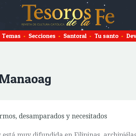
Temas
•
Secciones
•
Santoral
•
Tu santo
•
Dev
e Manaoag
ermos, desamparados y necesitados
está muy difundida en Filipinas, archipiéla