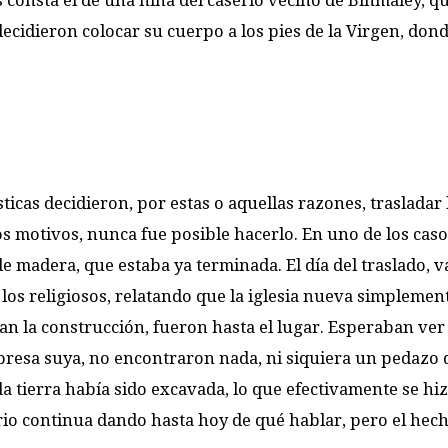
s consta el de una niña del caserío vecino de Binmaley, q
decidieron colocar su cuerpo a los pies de la Virgen, don
ticas decidieron, por estas o aquellas razones, trasladar 
os motivos, nunca fue posible hacerlo. En uno de los caso
e madera, que estaba ya terminada. El día del traslado, v
los religiosos, relatando que la iglesia nueva simplemen
n la construcción, fueron hasta el lugar. Esperaban ver l
resa suya, no encontraron nada, ni siquiera un pedazo 
 tierra había sido excavada, lo que efectivamente se hi
rio continua dando hasta hoy de qué hablar, pero el hec