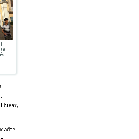
l
 se
ués
s
,
 lugar,
a Madre