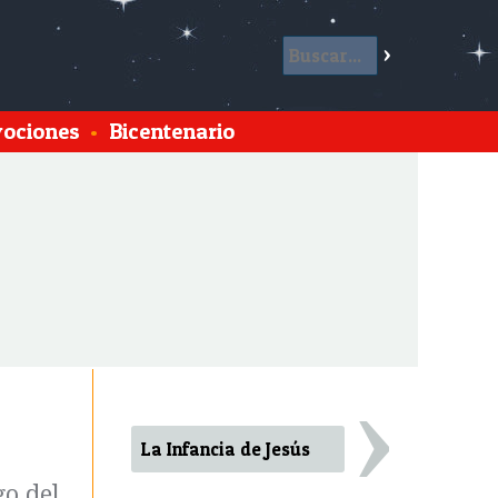
ociones
•
Bicentenario
›
La Infancia de Jesús
go del