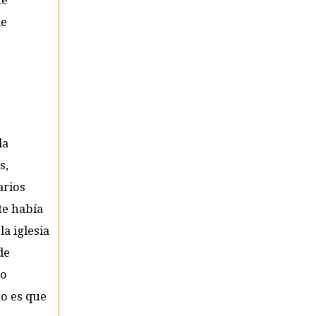
ue
de
la
s,
arios
te había
a iglesia
de
zo
ho es que