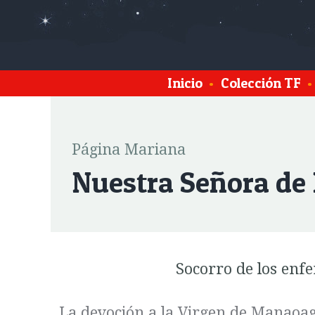
Inicio
•
Colección TF
•
Página Mariana
Nuestra Señora d
Socorro de los enf
La devoción a la Virgen de Manaoag 