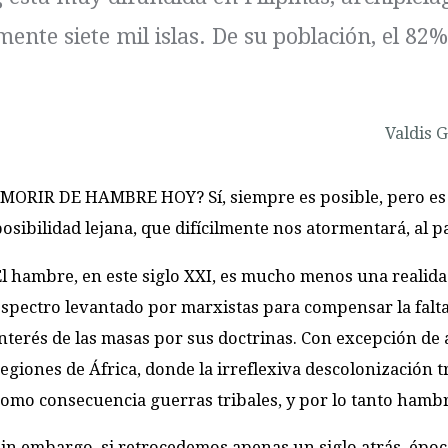
ente siete mil islas. De su población, el 82
Valdis 
¿MORIR DE HAMBRE HOY? Sí, siempre es posible, pero es
osibilidad lejana, que difícilmente nos atormentará, al p
El hambre, en este siglo XXI, es mucho menos una realid
espectro levantado por marxistas para compensar la falt
interés de las masas por sus doctrinas. Con excepción de
egiones de África, donde la irreflexiva descolonización t
como consecuencia guerras tribales, y por lo tanto hambr
Sin embargo, si retrocedemos apenas un siglo atrás, épo