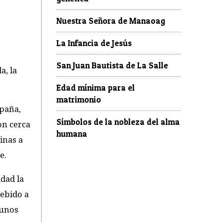
Nuestra Señora de Manaoag
La Infancia de Jesús
San Juan Bautista de La Salle
a, la
Edad mínima para el
matrimonio
spaña,
Símbolos de la nobleza del alma
on cerca
humana
inas a
e.
idad la
debido a
gunos