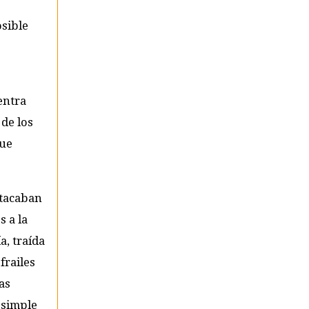
osible
entra
 de los
que
atacaban
s a la
a, traída
frailes
as
 simple