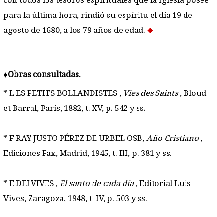
con todos los tesoros espirituales que la Iglesia posee
para la última hora, rindió su espíritu el día 19 de
agosto de 1680, a los 79 años de edad.
♦
Obras consultadas.
* L ES PETITS BOLLANDISTES ,
Vies des Saints
, Bloud
et Barral, París, 1882, t. XV, p. 542 y ss.
* F RAY JUSTO PÉREZ DE URBEL OSB,
Año Cristiano
,
Ediciones Fax, Madrid, 1945, t. III, p. 381 y ss.
* E DELVIVES ,
El santo de cada día
, Editorial Luis
Vives, Zaragoza, 1948, t. IV, p. 503 y ss.