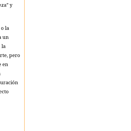
eza” y
o la
a un
 la
rte, pero
e en
a
curación
ecto