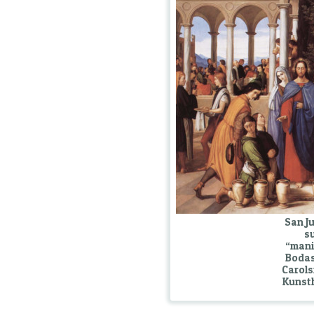
San Ju
su
“manif
Bodas
Carols
Kunsth