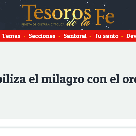
Temas
•
Secciones
•
Santoral
•
Tu santo
•
Dev
liza el milagro con el or