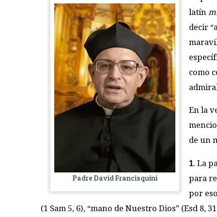
latín
m
decir “
maravil
específ
como co
admirab
En la v
mencio
de un m
1
. La p
Padre David Francisquini
para re
por eso
(1 Sam 5, 6), “mano de Nuestro Dios” (Esd 8, 31