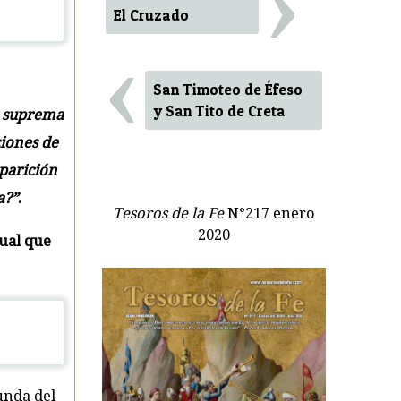
›
El Cruzado
‹
San Timoteo de Éfeso
y San Tito de Creta
a suprema
ciones de
aparición
a?”
.
Tesoros de la Fe
N°217 enero
2020
tual que
unda del