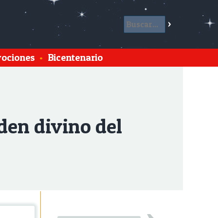
ociones
•
Bicentenario
den divino del