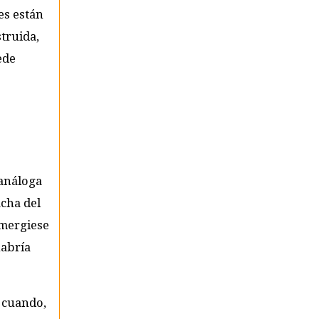
es están
truida,
ede
 análoga
acha del
emergiese
habría
o cuando,