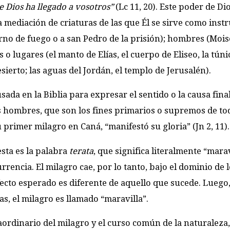
e Dios ha llegado a vosotros”
(Lc 11, 20). Este poder de D
a mediación de criaturas de las que Él se sirve como inst
orno de fuego o a san Pedro de la prisión); hombres (Moisé
s o lugares (el manto de Elías, el cuerpo de Eliseo, la túni
sierto; las aguas del Jordán, el templo de Jerusalén).
 usada en la Biblia para expresar el sentido o la causa fina
 los hombres, que son los fines primarios o supremos de to
u primer milagro en Caná, “manifestó su gloria” (Jn 2, 11).
esta es la palabra
terata
, que significa literalmente “marav
encia. El milagro cae, por lo tanto, bajo el dominio de 
fecto esperado es diferente de aquello que sucede. Luego
s, el milagro es llamado “maravilla”.
raordinario del milagro y el curso común de la naturaleza,