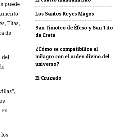
ios puede
Los Santos Reyes Magos
rumento:
s, Elías,
San Timoteo de Éfeso y San Tito
ca de
de Creta
¿Cómo se compatibiliza el
milagro con el orden divino del
l del
universo?
do
El Cruzado
illas”,
los
, en
 los