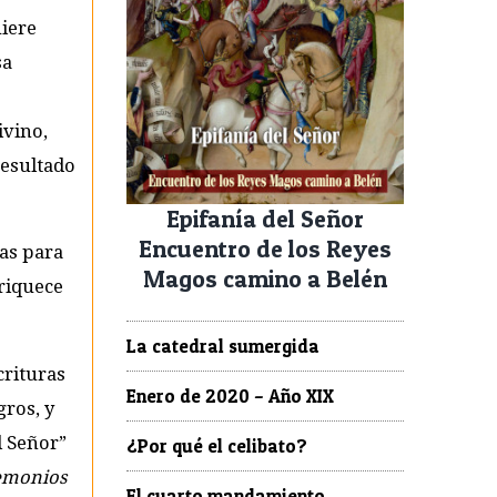
uiere
sa
ivino,
resultado
Epifanía del Señor
Encuentro de los Reyes
das para
Magos camino a Belén
riquece
La catedral sumergida
crituras
Enero de 2020 – Año XIX
gros, y
l Señor”
¿Por qué el celibato?
demonios
El cuarto mandamiento