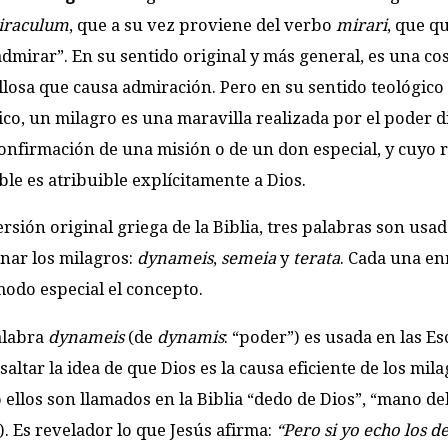
iraculum
, que a su vez proviene del verbo
mirari
, que q
admirar”. En su sentido original y más general, es una co
losa que causa admiración. Pero en su sentido teológico
ico, un milagro es una maravilla realizada por el poder d
nfirmación de una misión o de un don especial, y cuyo 
le es atribuible explícitamente a Dios.
ersión original griega de la Biblia, tres palabras son usa
nar los milagros:
dynameis
,
semeia
y
terata
. Cada una en
odo especial el concepto.
alabra
dynameis
(de
dynamis
: “poder”) es usada en las Es
saltar la idea de que Dios es la causa eficiente de los mila
 ellos son llamados en la Biblia “dedo de Dios”, “mano de
). Es revelador lo que Jesús afirma:
“Pero si yo echo los 