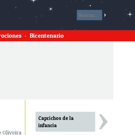
ociones
•
Bicentenario
›
Caprichos de la
infancia
e Oliveira