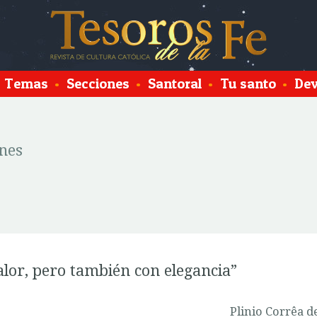
Temas
•
Secciones
•
Santoral
•
Tu santo
•
Dev
nes
valor, pero también con elegancia”
Plinio Corrêa d