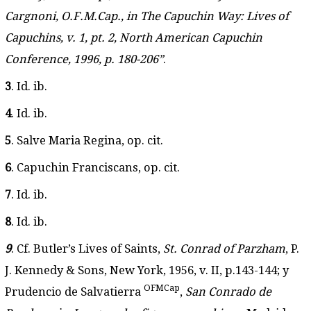
Cargnoni, O.F.M.Cap., in The Capuchin Way: Lives of
Capuchins, v. 1, pt. 2, North American Capuchin
Conference, 1996, p. 180-206”
.
3
. Id. ib.
4
. Id. ib.
5
. Salve Maria Regina, op. cit.
6
. Capuchin Franciscans, op. cit.
7
. Id. ib.
8
. Id. ib.
9
. Cf. Butler’s Lives of Saints,
St. Conrad of Parzham
, P.
J. Kennedy & Sons, New York, 1956, v. II, p.143-144; y
OFMCap
Prudencio de Salvatierra
,
San Conrado de