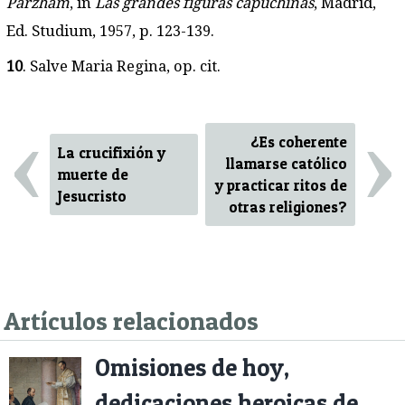
Parzham
, in
Las grandes figuras capuchinas
, Madrid,
Ed. Studium, 1957, p. 123-139.
10
. Salve Maria Regina, op. cit.
‹
›
¿Es coherente
La crucifixión y
llamarse católico
muerte de
y practicar ritos de
Jesucristo
otras religiones?
Artículos relacionados
Omisiones de hoy,
dedicaciones heroicas de