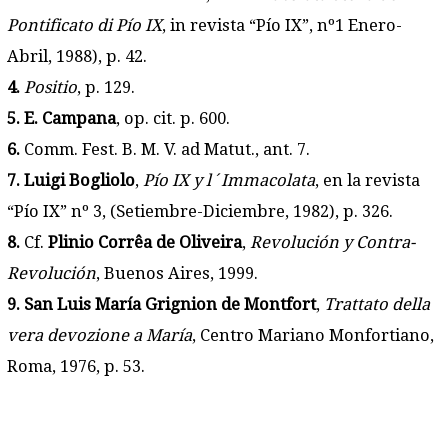
Pontificato di Pío IX
, in revista “Pío IX”, nº1 Enero-
Abril, 1988), p. 42.
4.
Positio
, p. 129.
5. E. Campana
, op. cit. p. 600.
6.
Comm. Fest. B. M. V. ad Matut., ant. 7.
7. Luigi Bogliolo
,
Pío IX y l´Immacolata
, en la revista
“Pío IX” nº 3, (Setiembre-Diciembre, 1982), p. 326.
8.
Cf.
Plinio Corrêa de Oliveira
,
Revolución y Contra-
Revolución
, Buenos Aires, 1999.
9. San Luis María Grignion de Montfort
,
Trattato della
vera devozione a María
, Centro Mariano Monfortiano,
Roma, 1976, p. 53.