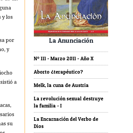
lguna
 y los
La Anunciación
sa por
o, y
Nº 111 - Marzo 2011 - Año X
Aborto ¿terapéutico?
tiocho
sistió a
Melk, la cuna de Austria
La revolución sexual destruye
acas,
la familia - I
rsarios
La Encarnación del Verbo de
nas su
Dios
os.