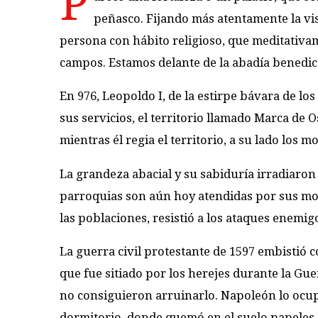
P
peñasco. Fijando más atentamente la vis
persona con hábito religioso, que meditativam
campos. Estamos delante de la abadía benedict
En 976, Leopoldo I, de la estirpe bávara de l
sus servicios, el territorio llamado Marca de 
mientras él regia el territorio, a su lado los 
La grandeza abacial y su sabiduría irradiaron
parroquias son aún hoy atendidas por sus monje
las poblaciones, resistió a los ataques enemig
La guerra civil protestante de 1597 embistió c
que fue sitiado por los herejes durante la Guer
no consiguieron arruinarlo. Napoleón lo ocupó
dormitorio, donde quemó en el suelo papeles c