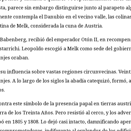
ta, parece sin embargo distinguirse junto al parapeto a
ente contempla el Danubio en el vecino valle, las colinas
ina de Melk, considerada la cuna de Austria.
os Babenberg, recibió del emperador Otón II, en recompen
Ostarrichi. Leopoldo escogió a Melk como sede del gobiern
monjes oraban.
 su influencia sobre vastas regiones circunvecinas. Vein
s. A lo largo de los siglos la abadía catequizó, formó, a
os.
ontra este símbolo de la presencia papal en tierras austri
ra de los Treinta Años. Pero resistió al cerco, y los adve
 en 1805 y 1808. Lo dejó casi intacto, damnificando ape
omprometedores, indiferente al esplendor de los edifici