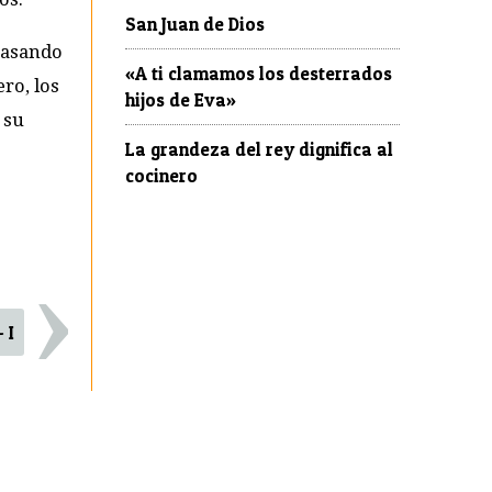
San Juan de Dios
 pasando
«A ti clamamos los desterrados
ro, los
hijos de Eva»
 su
La grandeza del rey dignifica al
cocinero
›
 I