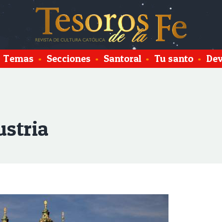
Temas
•
Secciones
•
Santoral
•
Tu santo
•
Dev
ustria