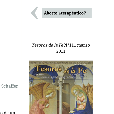
‹
Aborto ¿terapéutico?
Tesoros de la Fe
N°111 marzo
2011
 Schaffer
to de un