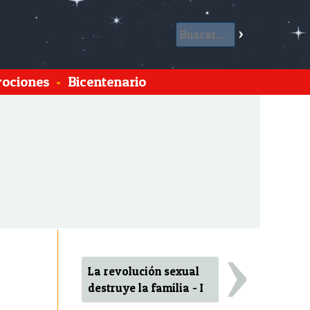
ociones
•
Bicentenario
›
La revolución sexual
destruye la familia - I