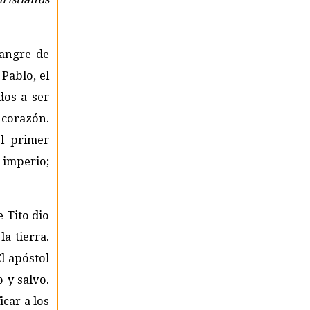
sangre de
 Pablo, el
dos a ser
 corazón.
el primer
l imperio;
 Tito dio
a tierra.
El apóstol
 y salvo.
car a los