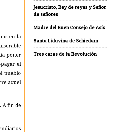
Jesucristo, Rey de reyes y Señor
de señores
Madre del Buen Consejo de Asís
nos en la
Santa Liduvina de Schiedam
miserable
Tres caras de la Revolución
día poner
opagar el
el pueblo
rre aquel
 A fin de
cendiarios