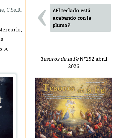
‹
e, C.Ss.R.
¿El teclado está
acabando con la
pluma?
Mercurio,
us
s se
Tesoros de la Fe
N°292 abril
2026