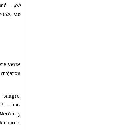
amó—
¡oh
eada, tan
ere verse
arrojaron
 sangre,
to!— más
Nerón y
terminio,