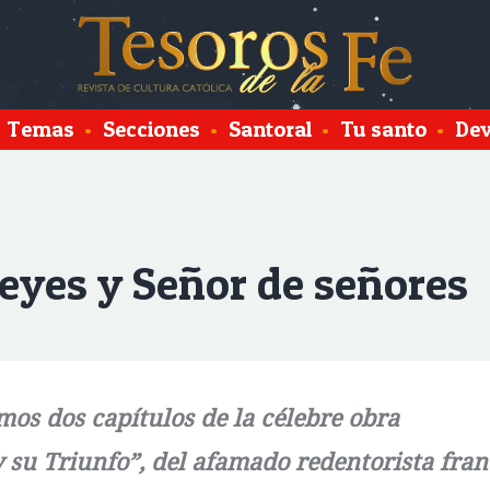
Temas
•
Secciones
•
Santoral
•
Tu santo
•
Dev
reyes y Señor de señores
imos dos capítulos de la célebre obra
 y su Triunfo”, del afamado redentorista fran