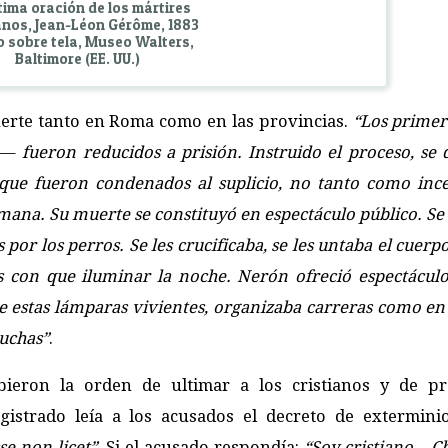
tima oración de los mártires
anos, Jean-Léon Gérôme, 1883
o sobre tela, Museo Walters,
Baltimore (EE. UU.)
erte tanto en Roma como en las provincias.
“Los primer
to—
fueron reducidos a prisión. Instruido el proceso, se 
que fueron condenados al suplicio, no tanto como ince
na. Su muerte se constituyó en espectáculo público. Se l
por los perros. Se les crucificaba, se les untaba el cuerp
s con que iluminar la noche. Nerón ofreció espectáculo
de estas lámparas vivientes, organizaba carreras como en
luchas”
.
ieron la orden de ultimar a los cristianos y de pr
agistrado leía a los acusados el decreto de extermini
se non licet”
. Si el acusado respondía:
“Soy cristiano – C