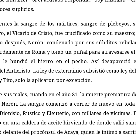
oces suplicios.
tes la sangre de los mártires, sangre de plebeyos, 
ro, el Vicario de Cristo, fue crucificado como su maestro;
año después, Nerón, condenado por sus súbditos rebela
ardemente de Roma y tomó un puñal para atravesarse el
 le hundió el hierro en el pecho. Así desapareció 
del Anticristo. La ley de exterminio subsistió como ley de
 Tito, solo la aplicaron por excepción.
de sus males, cuando en el año 81, la muerte prematura de
Nerón. La sangre comenzó a correr de nuevo en toda l
ionisio, Rústico y Eleuterio, con millares de víctimas. 
 en una caldera de aceite hirviendo de donde salió sano
elante del procónsul de Acaya, quien le intimó a sacrifi