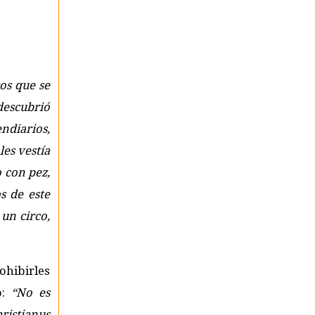
os que se
descubrió
ndiarios,
es vestía
o con pez,
s de este
 un circo,
ohibirles
o:
“No es
hristianus