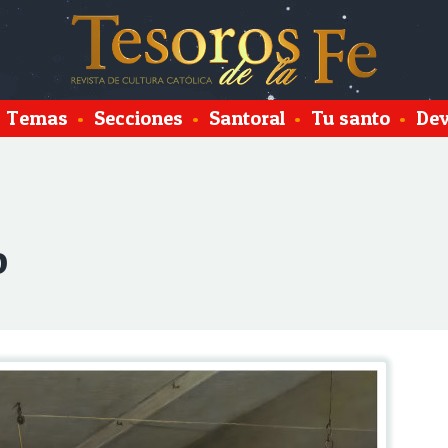
Temas
•
Secciones
•
Santoral
•
Tu santo
•
Dev
o