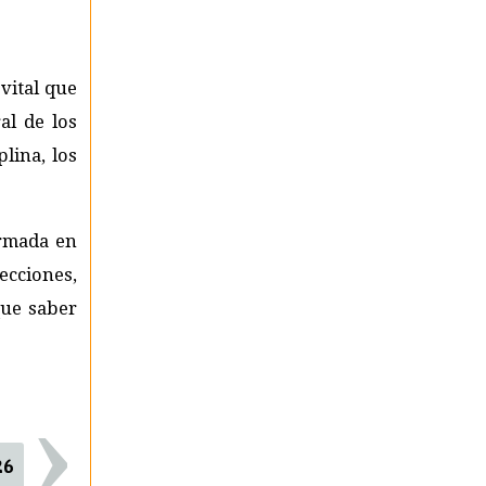
 vital que
al de los
plina, los
ormada en
ecciones,
que saber
›
26