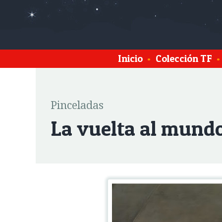
Inicio
•
Colección TF
•
Pinceladas
La vuelta al mund