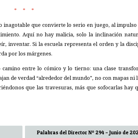
* * *
o inagotable que convierte lo serio en juego, al impulso
miento. Aquí no hay malicia, solo la inclinación natur
ír, inventar. Si la escuela representa el orden y la disci
orda por los márgenes.
o camino entre lo cómico y lo tierno: una clase transf
iajan de verdad “alrededor del mundo”, no con mapas ni l
giriéndonos que las travesuras, más que sofocarlas hay 
Palabras del Director Nº 294 – Junio de 20