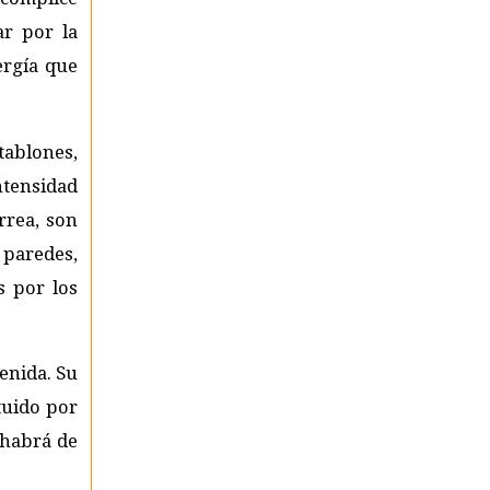
ar por la
ergía que
tablones,
ntensidad
rrea, son
 paredes,
s por los
tenida. Su
tuido por
 habrá de