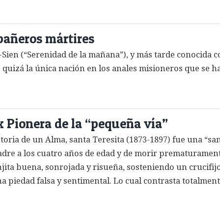
añeros mártires
Sien (“Serenidad de la mañana”), y más tarde conocida c
s quizá la única nación en los anales misioneros que se ha
x Pionera de la “pequeña vía”
istoria de un Alma, santa Teresita (1873-1897) fue una “s
adre a los cuatro años de edad y de morir prematuramente
ta buena, sonrojada y risueña, sosteniendo un crucifijo
 piedad falsa y sentimental. Lo cual contrasta totalmente