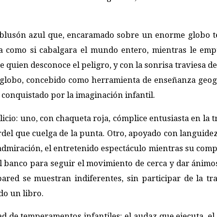
de blusón azul que, encaramado sobre un enorme globo 
a como si cabalgara el mundo entero, mientras le em
de quien desconoce el peligro, y con la sonrisa traviesa d
l globo, concebido como herramienta de enseñanza geogr
conquistado por la imaginación infantil.
licio: uno, con chaqueta roja, cómplice entusiasta en la 
rdel que cuelga de la punta. Otro, apoyado con languidez
 admiración, el entretenido espectáculo mientras su com
el banco para seguir el movimiento de cerca y dar ánimos
pared se muestran indiferentes, sin participar de la tra
do un libro.
dad de temperamentos infantiles: el audaz que ejecuta, el