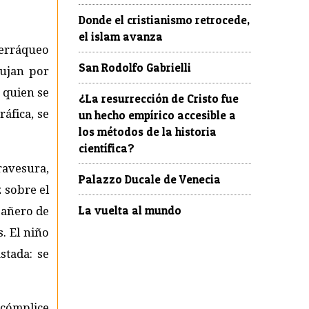
Donde el cristianismo retrocede,
el islam avanza
terráqueo
San Rodolfo Gabrielli
pujan por
e quien se
¿La resurrección de Cristo fue
áfica, se
un hecho empírico accesible a
los métodos de la historia
científica?
travesura,
Palazzo Ducale de Venecia
 sobre el
La vuelta al mundo
pañero de
. El niño
stada: se
 cómplice