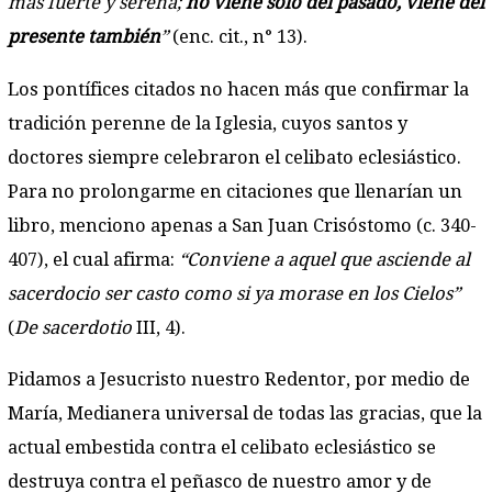
más fuerte y serena;
no viene sólo del pasado, viene del
presente también
”
(enc. cit., n° 13).
Los pontífices citados no hacen más que confirmar la
tradición perenne de la Iglesia, cuyos santos y
doctores siempre celebraron el celibato eclesiástico.
Para no prolongarme en citaciones que llenarían un
libro, menciono apenas a San Juan Crisóstomo (c. 340-
407), el cual afirma:
“Conviene a aquel que asciende al
sacerdocio ser casto como si ya morase en los Cielos”
(
De sacerdotio
III, 4).
Pidamos a Jesucristo nuestro Redentor, por medio de
María, Medianera universal de todas las gracias, que la
actual embestida contra el celibato eclesiástico se
destruya contra el peñasco de nuestro amor y de