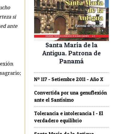
mucho
teza si
ted ante
Santa María de la
Antigua. Patrona de
Panamá
lexión
 sagrario;
Nº 117 - Setiembre 2011 - Año X
Convertida por una genuflexión
ante el Santísimo
Tolerancia e intolerancia I - El
verdadero equilibrio
Santa María de la Antigua