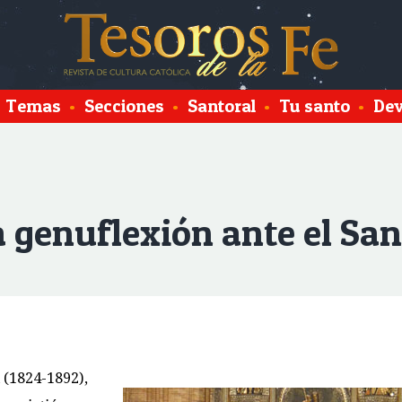
Temas
•
Secciones
•
Santoral
•
Tu santo
•
Dev
 genuflexión ante el Sa
 (1824-1892),