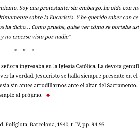
miento. Soy una protestante; sin embargo, he oído con 
timamente sobre la Eucaristía.­ Y he querido saber con cer
os ha dicho… Como prueba, quise ver cómo se portaba us
 y no creerse visto por nadie”
.
* * *
a señora ingresaba en la Iglesia Católica. La devota genuf
ver la verdad. Jesucristo­ se halla siempre presente en el
sia sin antes arrodillarnos ante el altar del Sacramento.
jemplo al prójimo.
Ed. Políglota, Barcelona, 1940, t. IV, pp. 94-95.