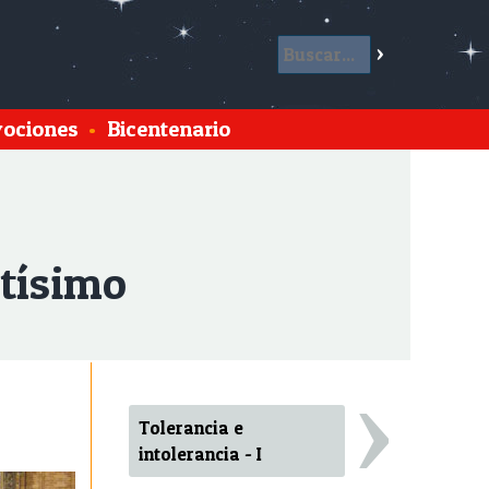
ociones
•
Bicentenario
ntísimo
›
Tolerancia e
intolerancia - I