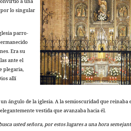
onvirtió a una
por lo singular
glesia parro­
 permanecido
nes. Era su
las ante el
e plegaria,
os allí
un ángulo de la iglesia. A la semioscuridad que reinaba 
elegantemente vestida que avanzaba hacia él.
busca usted­ señora, por estos lugares a una hora semejan