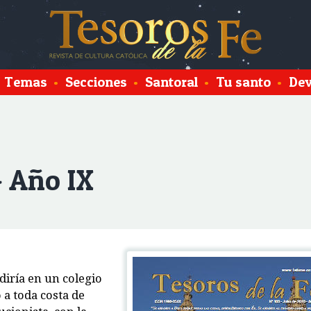
Temas
•
Secciones
•
Santoral
•
Tu santo
•
Dev
- Año IX
diría en un colegio
 a toda costa de