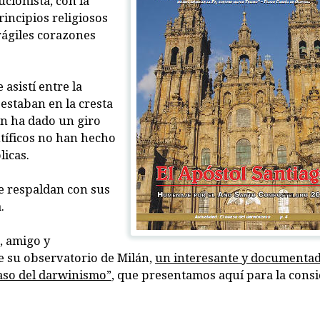
ucionista, con la
rincipios religiosos
rágiles corazones
asistí entre la
 estaban en la cresta
ión ha dado un giro
tíficos no han hecho
licas.
ue respaldan con sus
.
, amigo y
e su observatorio de Milán,
un interesante y documenta
caso del darwinismo”
, que presentamos aquí para la cons