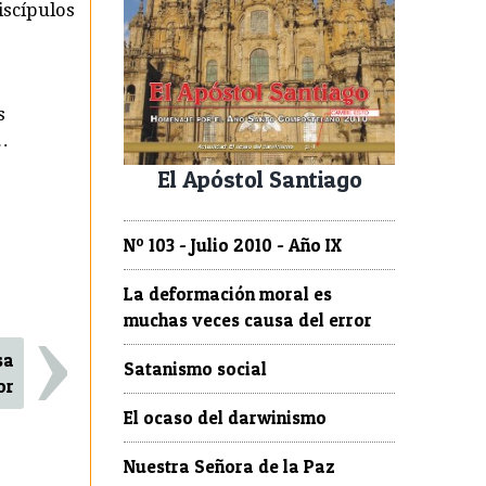
iscípulos
s
o…
El Apóstol Santiago
Nº 103 - Julio 2010 - Año IX
›
La deformación moral es
muchas veces causa del error
sa
Satanismo social
or
El ocaso del darwinismo
Nuestra Señora de la Paz