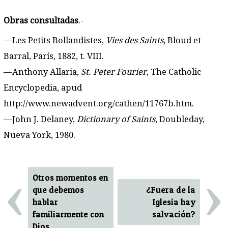
Obras consultadas
.-
—
Les Petits Bollandistes
,
Vies des Saints
, Bloud et
Barral, París, 1882, t. VIII.
—
Anthony Allaria
,
St. Peter Fourier
, The Catholic
Encyclopedia, apud
http://www.newadvent.org/cathen/11767b.htm.
—
John J. Delaney
,
Dictionary of Saints
, Doubleday,
Nueva York, 1980.
‹
›
Otros momentos en
que debemos
¿Fuera de la
hablar
Iglesia hay
familiarmente con
salvación?
Dios