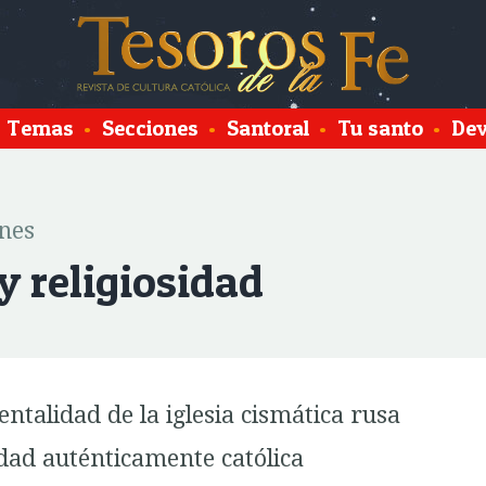
Temas
•
Secciones
•
Santoral
•
Tu santo
•
Dev
nes
y religiosidad
ntalidad de la iglesia cismática rusa
dad auténticamente católica