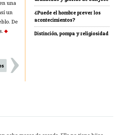
 en una
así un
¿Puede el hombre prever los
acontecimientos?
eblo. De
s.
Distinción, pompa y religiosidad
›
os