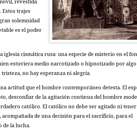
móvil, revestida
 Estos trajes
a gran solemnidad
etable es el poder
a iglesia cismática rusa: una especie de misterio en el fo
ien estuviera medio narcotizado o hipnotizado por algo
 tristeza, no hay esperanza ni alegría.
na actitud que el hombre contemporáneo detesta. El esp
voto, desconfiar de la agitación continua del hombre mod
dadero católico. El católico no debe ser agitado ni tener 
l, acompañada de una decisión para el sacrificio, para el
o de la lucha.