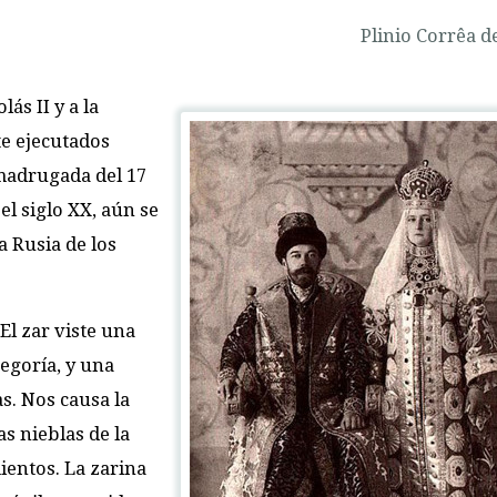
Plinio Corrêa d
ás II y a la
e ejecutados
 madrugada del 17
el siglo XX, aún se
a Rusia de los
 El zar viste una
tegoría, y una
as. Nos causa la
s nieblas de la
mientos. La zarina