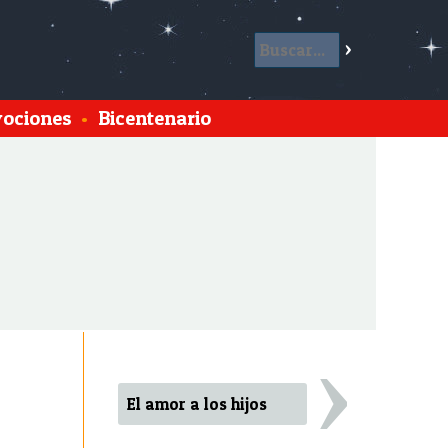
ociones
•
Bicentenario
›
El amor a los hijos