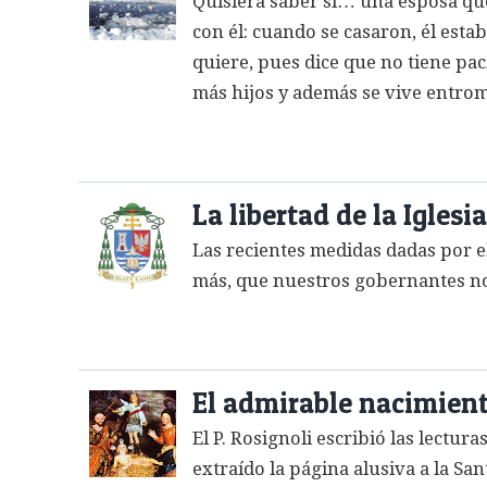
Quisiera saber si… una esposa qu
con él: cuando se casaron, él esta
quiere, pues dice que no tiene pac
más hijos y además se vive entrom
La libertad de la Iglesi
Las recientes medidas dadas por e
más, que nuestros gobernantes no
El admirable nacimient
El P. Rosignoli escribió las lectur
extraído la página alusiva a la Sa