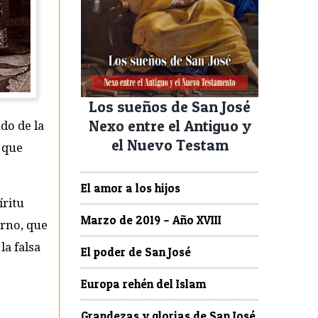
Los sueños de San José
Nexo entre el Antiguo y
ndo de la
el Nuevo Testam
 que
El amor a los hijos
íritu
Marzo de 2019 – Año XVIII
erno, que
la falsa
El poder de San José
Europa rehén del Islam
Grandezas y glorias de San José