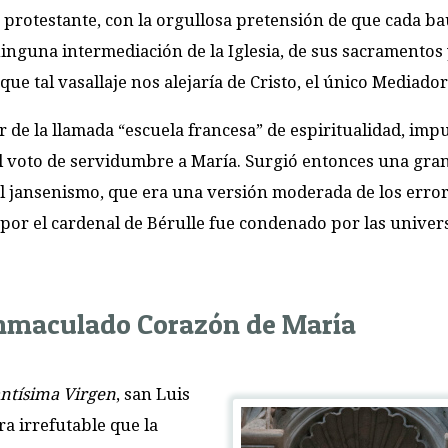
 protestante, con la orgullosa pretensión de que cada b
ninguna intermediación de la Iglesia, de sus sacramentos 
que tal vasallaje nos alejaría de Cristo, el único Mediador
r de la llamada “escuela francesa” de espiritualidad, impu
el voto de servidumbre a María. Surgió entonces una gra
l jansenismo, que era una versión moderada de los erro
 por el cardenal de Bérulle fue condenado por las univer
Inmaculado Corazón de María
antísima Virgen
, san Luis
a irrefutable que la