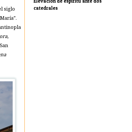
Elevación de espíritu ante dos
catedrales
l siglo
 María”.
tantinopla
ora,
 San
ena