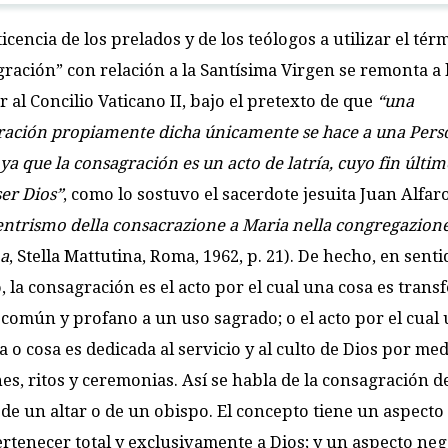
ticencia de los prelados y de los teólogos a utilizar el tér
ración” con relación a la Santísima Virgen se remonta a 
r al Concilio Vaticano II, bajo el pretexto de que
“una
ración propiamente dicha únicamente se hace a una Pers
 ya que la consagración es un acto de latría, cuyo fin últim
er Dios”
, como lo sostuvo el sacerdote jesuita Juan Alfaro
entrismo della consacrazione a Maria nella congregazion
a
, Stella Mattutina, Roma, 1962, p. 21). De hecho, en senti
o, la consagración es el acto por el cual una cosa es trans
común y profano a un uso sagrado; o el acto por el cual
 o cosa es dedicada al servicio y al culto de Dios por me
es, ritos y ceremonias. Así se habla de la consagración d
, de un altar o de un obispo. El concepto tiene un aspecto 
ertenecer total y exclusivamente a Dios; y un aspecto neg