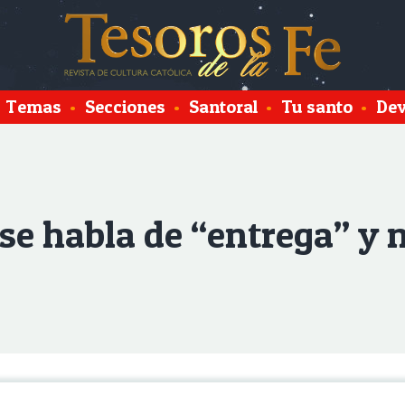
Temas
•
Secciones
•
Santoral
•
Tu santo
•
Dev
 se habla de “entrega” y 