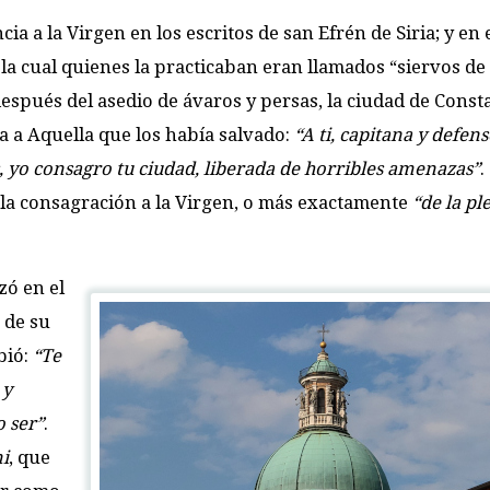
ia a la Virgen en los escritos de san Efrén de Siria; y en e
la cual quienes la practicaban eran llamados “siervos de
después del asedio de ávaros y persas, la ciudad de Cons
 a Aquella que los había salvado:
“A ti, capitana y defens
s, yo consagro tu ciudad, liberada de horribles amenazas”
.
e la consagración a la Virgen, o más exactamente
“de la pl
zó en el
 de su
bió:
“Te
 y
o ser”
.
i
, que