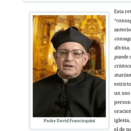
Esta re
“consag
anterio
consag
divina,
puede s
cristoc
marian
estrict
un uso 
persona
oracion
iglesia
Padre David Francisquini
el de p