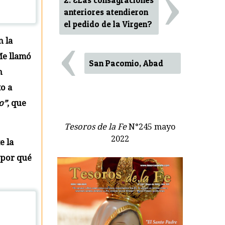
›
2. ¿Las consagraciones
anteriores atendieron
el pedido de la Virgen?
‹
n la
Me llamó
San Pacomio, Abad
n
o a
o”
, que
Tesoros de la Fe
N°245 mayo
2022
e la
¿por qué