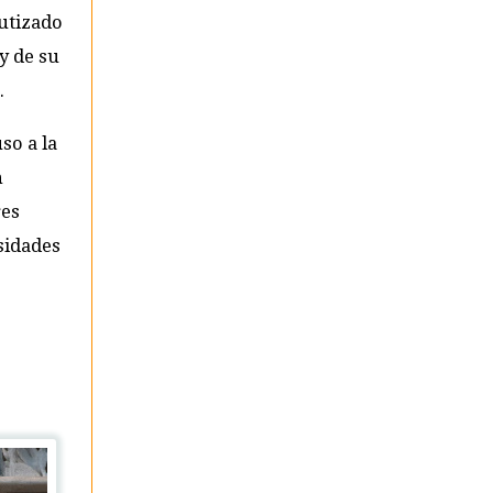
autizado
y de su
.
so a la
n
res
sidades