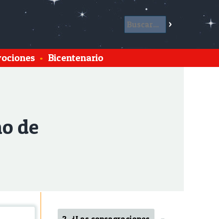
ociones
•
Bicentenario
no de