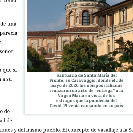
er como
a de una
 parecía
n
 señor
n que si
Santuario de Santa María del
n a su
Fronte, en Caravaggio, donde el 1 de
mayo de 2020 los obispos italianos
realizaron un acto de “entrega” a la
Virgen María en vista de los
estragos que la pandemia del
Covid-19 venía causando en su país
io de
dad de
ones y del mismo pueblo. El concepto de vasallaje a la S