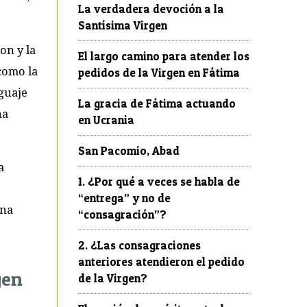
La verdadera devoción a la
Santísima Virgen
on y la
El largo camino para atender los
como la
pedidos de la Virgen en Fátima
nguaje
La gracia de Fátima actuando
na
en Ucrania
San Pacomio, Abad
a
1. ¿Por qué a veces se habla de
“entrega” y no de
una
“consagración”?
2. ¿Las consagraciones
anteriores atendieron el pedido
gen
de la Virgen?