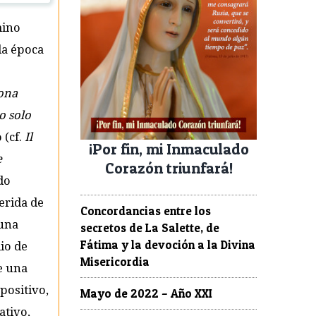
mino
la época
ona
o solo
 (cf.
Il
¡Por fin, mi Inmaculado
e
Corazón triunfará!
do
ferida de
Concordancias entre los
 una
secretos de La Salette, de
Fátima y la devoción a la Divina
dio de
Misericordia
e una
positivo,
Mayo de 2022 – Año XXI
ativo,