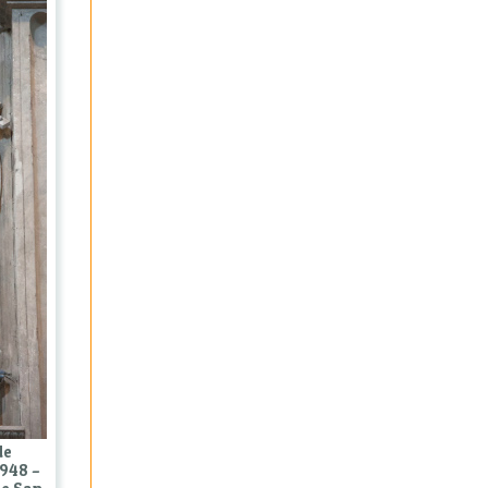
de
1948 –