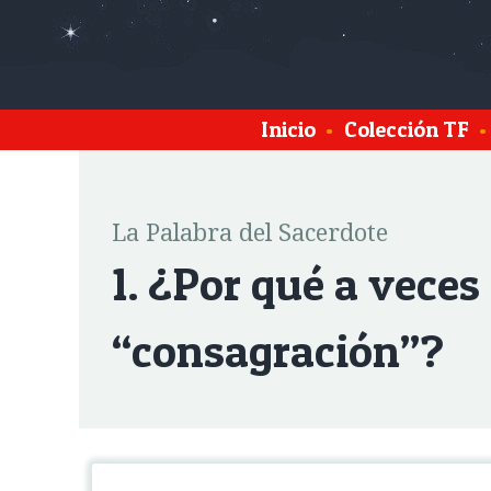
Inicio
•
Colección TF
•
La Palabra del Sacerdote
1. ¿Por qué a veces
“consagración”?