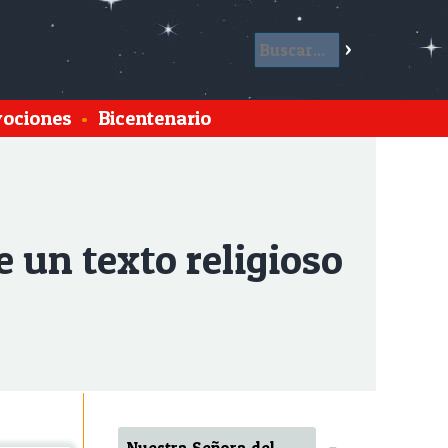
ociones
•
Bicentenario
 un texto religioso