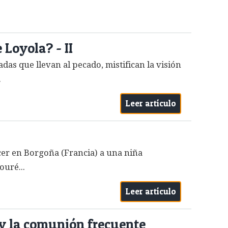
 Loyola? - II
adas que llevan al pecado, mistifican la visión
.
Leer artículo
acer en Borgoña (Francia) a una niña
ouré...
Leer artículo
n y la comunión frecuente