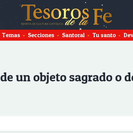
Temas
•
Secciones
•
Santoral
•
Tu santo
•
Dev
e un objeto sagrado o de