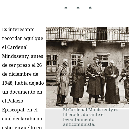
* * *
Es interesante
recordar aquí que
el Cardenal
Mindszenty, antes
de ser preso el 26
de diciembre de
1948, había dejado
un documento en
el Palacio
Episcopal, en el
El Cardenal Mindszenty es
liberado, durante el
cual declaraba no
levantamiento
anticomunista.
estar envuelto en