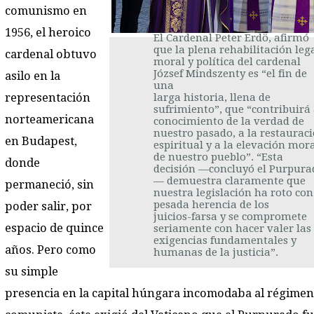
comunismo en
1956, el heroico
El Cardenal Peter Erdö, afirmó
que la plena rehabilitación lega
cardenal obtuvo
moral y política del cardenal
József Mindszenty es “el fin de
asilo en la
una
representación
larga historia, llena de
sufrimiento”, que “contribuirá 
norteamericana
conocimiento de la verdad de
nuestro pasado, a la restaurac
en Budapest,
espiritual y a la elevación mor
de nuestro pueblo”. “Esta
donde
decisión —concluyó el Purpura
— demuestra claramente que
permaneció, sin
nuestra legislación ha roto con
pesada herencia de los
poder salir, por
juicios-farsa y se compromete
espacio de quince
seriamente con hacer valer las
exigencias fundamentales y
años. Pero como
humanas de la justicia”.
su simple
presencia en la capital húngara incomodaba al régimen