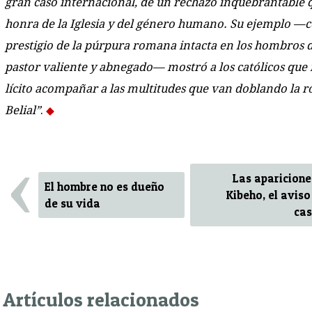
gran caso internacional, de un rechazo inquebrantable q
honra de la Iglesia y del género humano. Su ejemplo —c
prestigio de la púrpura romana intacta en los hombros 
pastor valiente y abnegado— mostró a los católicos que n
lícito acompañar a las multitudes que van doblando la ro
Belial”
.
‹
Las aparicione
El hombre no es dueño
Kibeho, el aviso
de su vida
cas
Artículos relacionados