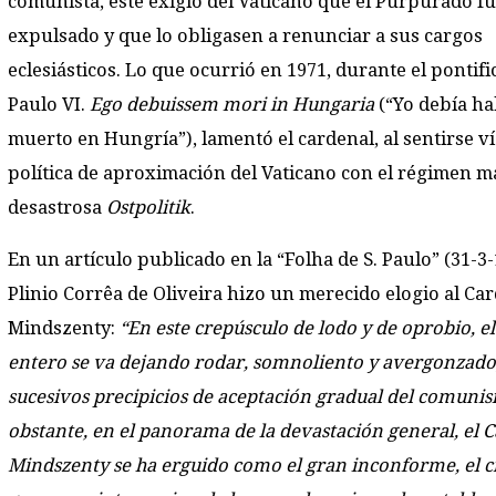
comunista, éste exigió del Vaticano que el Purpurado f
expulsado y que lo obligasen a renunciar a sus cargos
eclesiásticos. Lo que ocurrió en 1971, durante el pontif
Paulo VI.
Ego debuissem mori in Hungaria
(“Yo debía h
muerto en Hungría”), lamentó el cardenal, al sentirse ví
política de aproximación del Vaticano con el régimen ma
desastrosa
Ostpolitik
.
En un artículo publicado en la “Folha de S. Paulo” (31-3-
Plinio Corrêa de Oliveira hizo un merecido elogio al Ca
Mindszenty:
“En este crepúsculo de lodo y de oprobio, 
entero se va dejando rodar, somnoliento y avergonzado,
sucesivos precipicios de aceptación gradual del comuni
obstante, en el panorama de la devastación general, el 
Mindszenty se ha erguido como el gran inconforme, el 