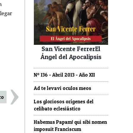
n
llegar
San Vicente FerrerEl
Ángel del Apocalipsis
›
Nº 136 - Abril 2013 - Año XII
Ad te levavi oculos meos
co
Los gloriosos orígenes del
celibato eclesiástico
Habemus Papam! qui sibi nomen
imposuit Franciscum