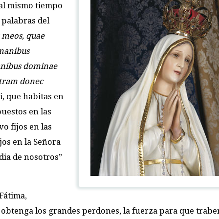
 al mismo tiempo
s palabras del
s meos, quae
 manibus
manibus dominae
stram donec
i, que habitas en
puestos en las
o fijos en las
jos en la Señora
dia de nosotros”
Fátima,
s obtenga los grandes perdones, la fuerza para que trabe