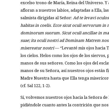
excelso trono de María, Reina del Universo. Y
afloran a nuestros labios, adaptadas a Ella, la
salmista dirigidas al Señor:
Ad te levavi oculo
habitas in coelis.
Ecce sicut oculi servorum in
dominorum suorum.
Sicut oculi ancillae in 
suae; ita oculi nostri ad Dominam Matrem no
misereatur nostri
— “Levanté mis ojos hacia T
los cielos. Helos como los ojos de los siervos, 
manos de sus señores. Como los ojos del esclav
manos de su Señora, así nuestros ojos están fi
Madre Nuestra hasta que Ella tenga misericor
(cf. Sal 122, 1-2).
Sí, volvemos nuestros ojos hacia la Señora de 
pidiéndole cuanto antes la contrición que no