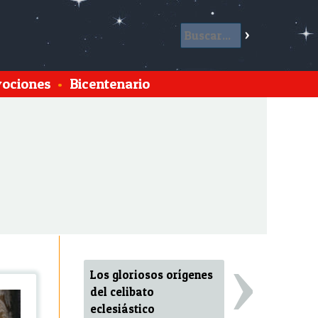
ociones
•
Bicentenario
›
Los gloriosos orígenes
del celibato
eclesiástico