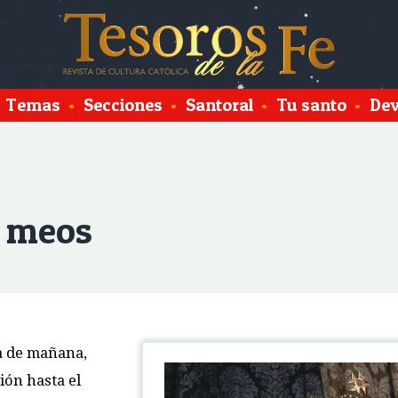
Temas
•
Secciones
•
Santoral
•
Tu santo
•
Dev
s meos
ía de mañana,
ión hasta el