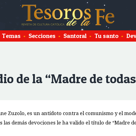
Temas
•
Secciones
•
Santoral
•
Tu santo
•
Dev
o de la “Madre de todas
Jane Zuzolo, es un antídoto contra el comunismo y el mo
as las demás devociones le ha valido el título de “Madre d