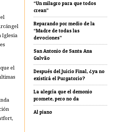
“Un milagro para que todos
crean”
el
Reparando por medio de la
Arcángel
“Madre de todas las
 Iglesia
devociones”
ses
San Antonio de Santa Ana
Galvão
 que el
Después del Juicio Final, ¿ya no
últimas
existirá el Purgatorio?
La alegría que el demonio
promete, pero no da
unda
ción
Al piano
­fort,