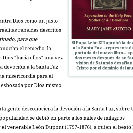
contra Dios como un justo
raelitas rebeldes descritos
tinado, para que
El Papa León XIII aprobó la d
a la Santa Faz —representada
 conocían el remedio: la
portada del nuevo libro— a
e Dios “hacia ellos” una vez
dos meses después de su f
visión de Satanás desafian
a devoción a la Santa Faz
Cristo por el dominio del m
a misericordia para el
a esbozada por Dios mismo
a gente desconociera la devoción a la Santa Faz, sobre 
 popularidad se debió en parte a los miles de milagros
 el venerable León Dupont (1797-1876), a quien el beato 