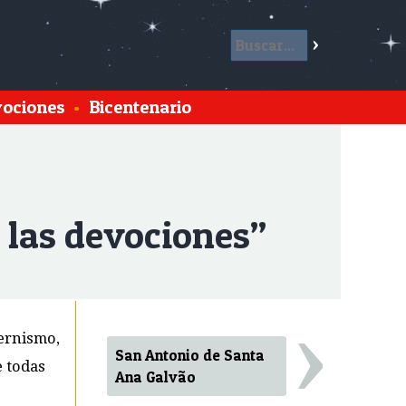
ociones
•
Bicentenario
 las devociones”
›
dernismo,
San Antonio de Santa
e todas
Ana Galvão