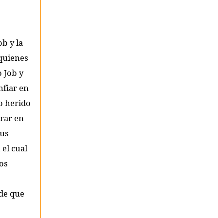
ob y la
 quienes
o Job y
nfiar en
o herido
arar en
sus
 el cual
ros
ide que