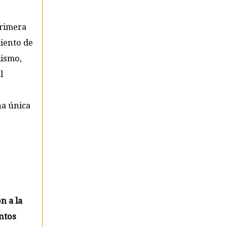
primera
iento de
lismo,
l
na única
n a la
ntos