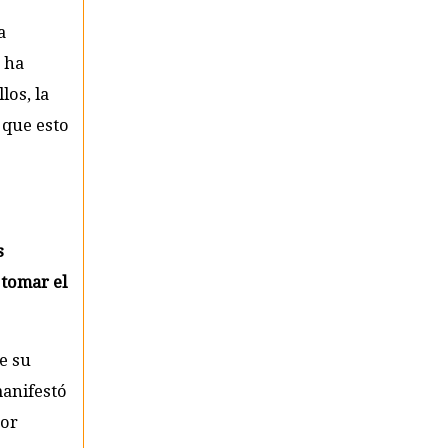
a
 ha
los, la
 que esto
s
 tomar el
ce su
manifestó
por