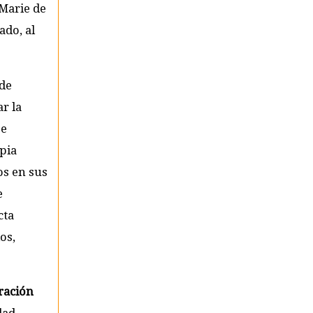
 Marie de
ado, al
 de
r la
se
opia
os en sus
e
cta
os,
eración