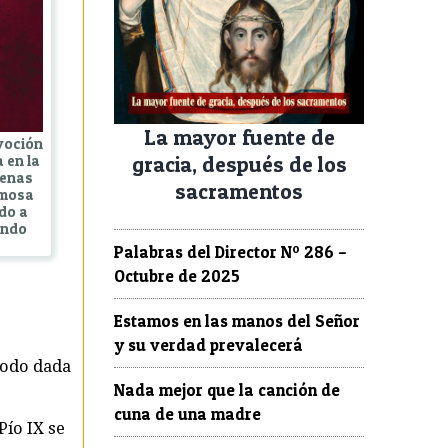
La mayor fuente de
evoción
gracia, después de los
 en la
penas
sacramentos
amosa
do a
undo
Palabras del Director Nº 286 –
Octubre de 2025
Estamos en las manos del Señor
y su verdad prevalecerá
todo dada
Nada mejor que la canción de
cuna de una madre
Pío IX se