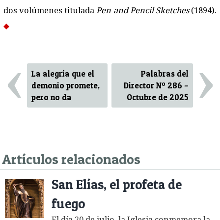
dos volúmenes titulada
Pen and Pencil Sketches
(1894).
‹
›
La alegría que el
Palabras del
demonio promete,
Director Nº 286 –
pero no da
Octubre de 2025
Artículos relacionados
San Elías, el profeta de
fuego
El día 20 de julio, la Iglesia conmemora la