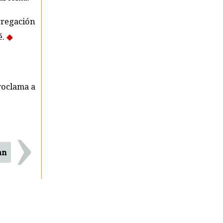
gregación
é.
roclama a
›
an