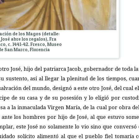
ción de los Magos (detalle:
José abre los regalos), Fra
co, c. 1441-42. Fresco, Museo
de San Marco, Florencia
ro José, hijo del patriarca Jacob, gobernador de toda la 
 sustento, así al llegar la plenitud de los tiempos, cua
 salvación del mundo, designó a este otro José, del cual 
cipe de su casa y de su posesión y lo eligió por custod
a a la inmaculada Virgen María, de la cual por obra del
 ante los hombres por hijo de José, al que estuvo somet
plar, este José no solamente lo vio sino que conversó c
uidado solícito alimentó al que el pueblo fiel tomaría