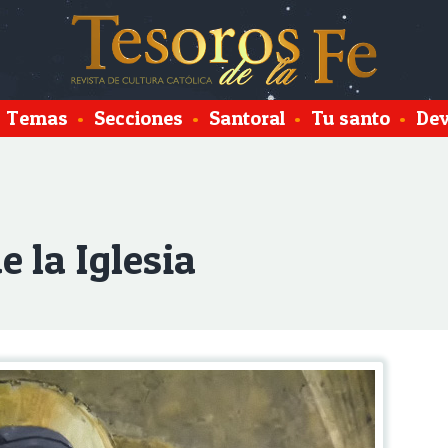
Temas
•
Secciones
•
Santoral
•
Tu santo
•
Dev
e la Iglesia