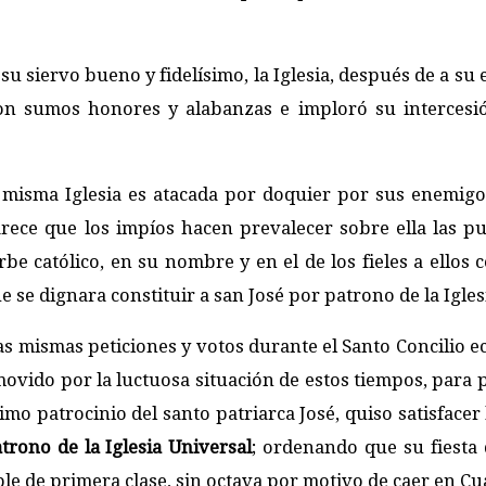
su siervo bueno y fidelísimo, la Iglesia, después de a su 
on sumos honores y alabanzas e imploró su intercesi
a misma Iglesia es atacada por doquier por sus enemigo
ece que los impíos hacen prevalecer sobre ella las pu
be católico, en su nombre y en el de los fieles a ellos 
 se dignara constituir a san José por patrono de la Igles
as mismas peticiones y votos durante el Santo Concilio 
movido por la luctuosa situación de estos tiempos, para 
simo patrocinio del santo patriarca José, quiso satisfacer
trono de la Iglesia Universal
; ordenando que su fiesta 
ble de primera clase, sin octava por motivo de caer en C