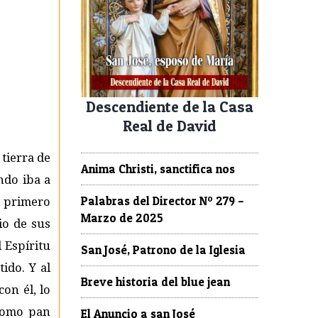
Descendiente de la Casa
Real de David
tierra de
Anima Christi, sanctifica nos
ndo iba a
Palabras del Director Nº 279 –
el primero
Marzo de 2025
io de sus
 Espíritu
San José, Patrono de la Iglesia
ido. Y al
Breve historia del blue jean
on él, lo
 como pan
El Anuncio a san José