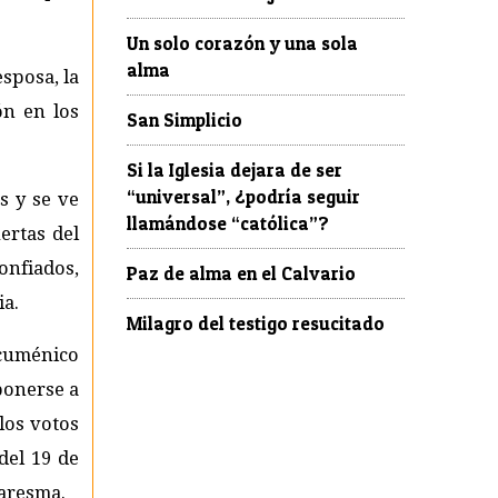
Un solo corazón y una sola
alma
esposa, la
ón en los
San Simplicio
Si la Iglesia dejara de ser
“universal”, ¿podría seguir
s y se ve
llamándose “católica”?
ertas del
confiados,
Paz de alma en el Calvario
ia.
Milagro del testigo resucitado
ecuménico
ponerse a
 los votos
del 19 de
uaresma.