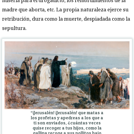
miseria para el drogadicto, los remordimientos de la
madre que aborta, etc. La propia naturaleza ejerce su
retribución, dura como la muerte, despiadada como la
sepultura.
“¡Jerusalén! ¡Jerusalén! que matas a
los profetas y apedreas a los que a
ti son enviados, ¿cuántas veces
quise recoger a tus hijos, como la
gallina recoge a sus pollitos bajo