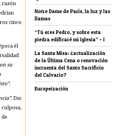
, razón
Notre Dame de París, la luz y las
podrían
llamas
ros cinco
“Tú eres Pedro, y sobre esta
piedra edificaré mi Iglesia” – I
época él
La Santa Misa: ¿actualización
ersalidad
de la Última Cena o renovación
uen su
incruenta del Santo Sacrificio
n
del Calvario?
isto”
.
Europeización
ncia”
. Dio
 culposa,
a de