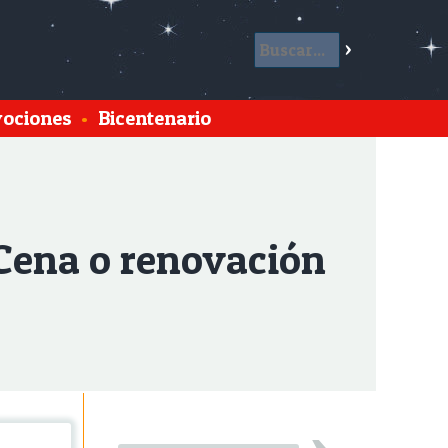
ociones
•
Bicentenario
 Cena o renovación