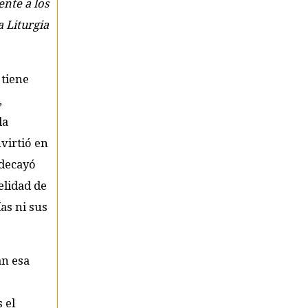
ente a los
 Liturgia
 tiene
,
la
nvirtió en
 decayó
elidad de
ías ni sus
an esa
s el