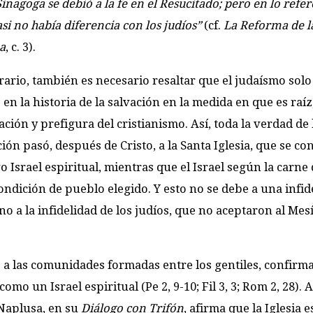
Sinagoga se debió a la fe en el Resucitado; pero en lo refer
casi no había diferencia con los judíos”
(cf.
La Reforma de la
a
, c. 3).
rario, también es necesario resaltar que el judaísmo solo
 en la historia de la salvación en la medida en que es raíz
ción y prefigura del cristianismo. Así, toda la verdad de 
ión pasó, después de Cristo, a la Santa Iglesia, que se co
o Israel espiritual, mientras que el Israel según la carne
ondición de pueblo elegido. Y esto no se debe a una infid
ino a la infidelidad de los judíos, que no aceptaron al Mes
 a las comunidades formadas entre los gentiles, confirm
omo un Israel espiritual (Pe 2, 9-10; Fil 3, 3; Rom 2, 28). A
 Naplusa, en su
Diálogo con Trifón
, afirma que la Iglesia e