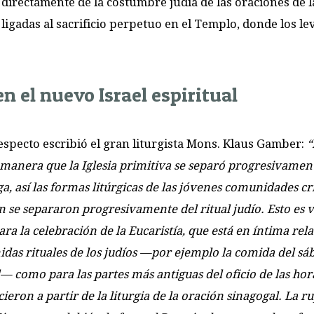
e directamente de la costumbre judía de las oraciones de l
igadas al sacrificio perpetuo en el Templo, donde los lev
en el nuevo Israel espiritual
especto escribió el gran liturgista Mons. Klaus Gamber:
“
anera que la Iglesia primitiva se separó progresivament
a, así las formas litúrgicas de las jóvenes comunidades cr
 se separaron progresivamente del ritual judío. Esto es v
ara la celebración de la Eucaristía, que está en íntima rel
idas rituales de los judíos —por ejemplo la comida del sá
— como para las partes más antiguas del oficio de las hora
cieron a partir de la liturgia de la oración sinagogal. La r