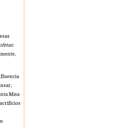
mesas
ofetas:
amente,
nfluencia
ensar,
anta Misa
crificios
su