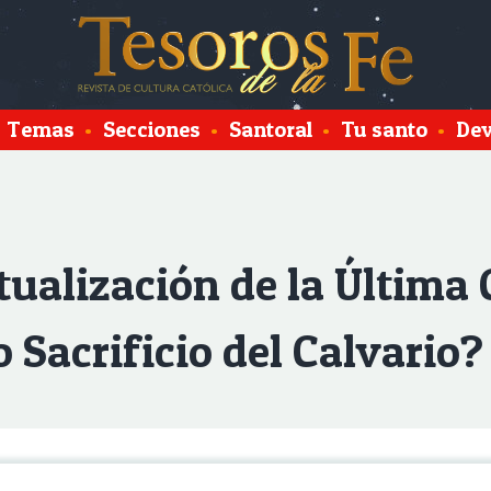
Temas
•
Secciones
•
Santoral
•
Tu santo
•
Dev
tualización de la Última
 Sacrificio del Calvario?