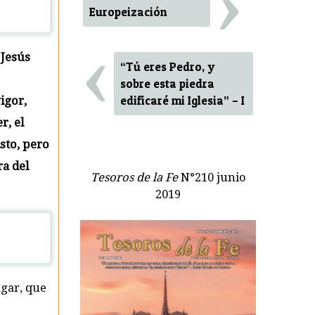
›
Europeización
‹
 Jesús
“Tú eres Pedro, y
sobre esta piedra
edificaré mi Iglesia” – I
igor,
r, el
sto, pero
ra del
Tesoros de la Fe
N°210 junio
2019
ugar, que