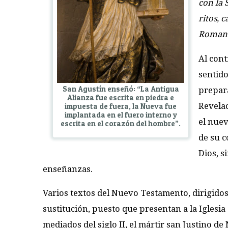
con la 
ritos, 
Roman
Al cont
sentido
San Agustín enseñó: “La Antigua
prepara
Alianza fue escrita en piedra e
Revelac
impuesta de fuera, la Nueva fue
implantada en el fuero interno y
el nuev
escrita en el corazón del hombre”.
de su c
Dios, s
enseñanzas.
Varios textos del Nuevo Testamento, dirigidos
sustitución, puesto que presentan a la Iglesia c
mediados del siglo II, el mártir san Justino de