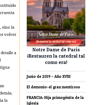
instituido
ncruenta
o
 sino la
os volver
Notre Dame de París
detalle a
¡Restauren la catedral tal
l
como era!
ntigua
Junio de 2019 – Año XVIII
han
El demonio: el gran mentiroso
Además,
FRANCIA: Hija primogénita de la
a la
Iglesia