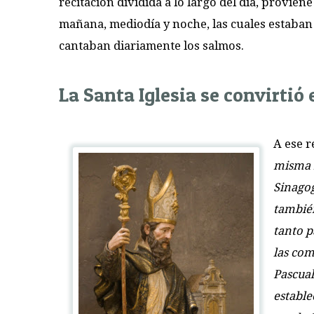
recitación dividida a lo largo del día, provien
mañana, mediodía y noche, las cuales estaban l
cantaban diariamente los salmos.
La Santa Iglesia se convirtió 
A ese r
misma m
Sinagog
también
tanto p
las com
Pascual
estable