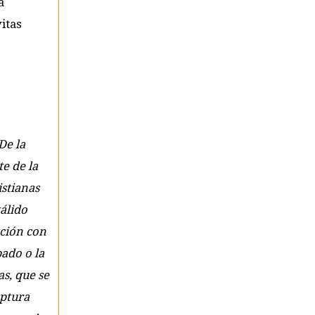
a
itas
De la
e de la
istianas
álido
ación con
bado o la
s, que se
uptura