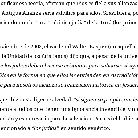
stificar esa teoría, afirman que Dios es fiel a sus alianzas
a Antigua Alianza sería salvífica para ellos. Si así fuera, 
ciendo una lectura “rabínica judía” de la Torá (los prime
oviembre de 2002, el cardenal Walter Kasper (en aquella 
la Unidad de los Cristianos) dijo que, a pesar de la univ
ue los judíos deban hacerse cristianos para salvarse: si sig
ios en la forma en que ellos las entienden en su tradició
ue para nosotros alcanza su realización histórica en Jesucr
sper hizo esta ligera salvedad:
“si siguen su propia concie
ente a judíos que tienen una ignorancia invencible, y no
cristo y es necesaria para la salvación. Pero, si él hubier
 mencionado a
“los judíos”
, en sentido genérico.