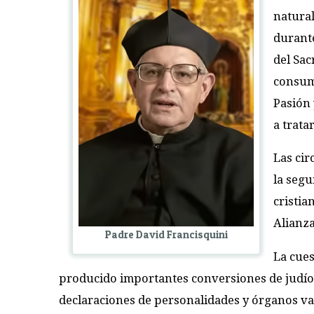
natural
durante
del Sac
consumó
Pasión 
a trata
Las cir
la segu
cristia
Alianza
Padre David Francisquini
La cue
producido importantes conversiones de judíos 
declaraciones de personalidades y órganos vat