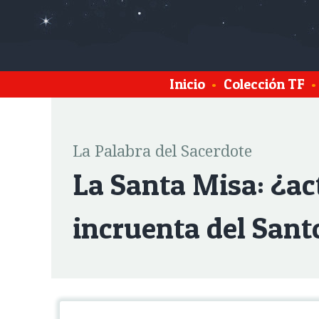
Inicio
•
Colección TF
•
La Palabra del Sacerdote
La Santa Misa: ¿ac
incruenta del Santo