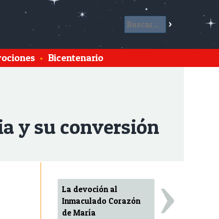
ociones
•
Bicentenario
sia y su conversión
›
La devoción al
Inmaculado Corazón
de María