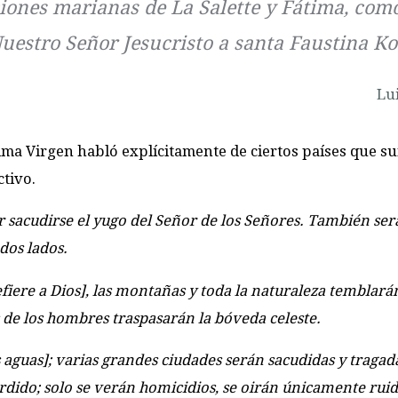
ciones marianas de La Salette y Fátima, como
uestro Señor Jesucristo a santa Faustina K
Lu
ísima Virgen habló explícitamente de ciertos países que su
ctivo.
er sacudirse el yugo del Señor de los Señores. También ser
dos lados.
efiere a Dios], las montañas y toda la naturaleza temblará
 de los hombres traspasarán la bóveda celeste.
 aguas]; varias grandes ciudades serán sacudidas y tragad
erdido; solo se verán homicidios, se oirán únicamente rui