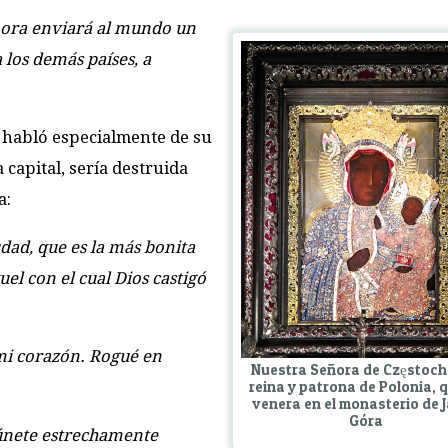
ñora enviará al mundo un
a los demás países, a
e habló especialmente de su
a capital, sería destruida
a:
udad, que es la más bonita
quel con el cual Dios castigó
 mi corazón. Rogué en
Nuestra Señora de Częstoc
reina y patrona de Polonia, 
venera en el monasterio de 
Góra
 únete estrechamente