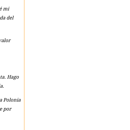
é mi
da del
valor
ata. Hago
a.
a Polonia
e por