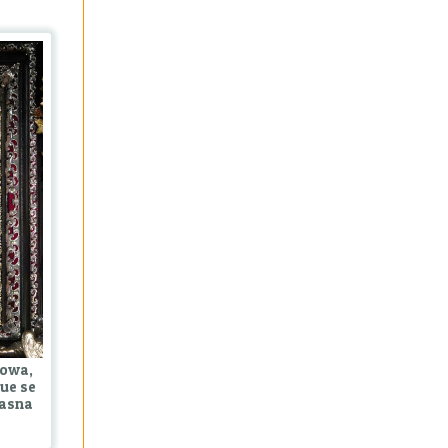
howa,
que se
Jasna