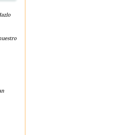
Hazlo
 nuestro
an