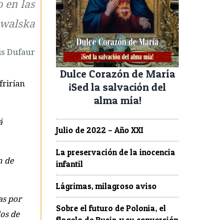
 en las
owalska
is Dufaur
Dulce Corazón de María
frirían
¡Sed la salvación del
alma mía!
á
Julio de 2022 – Año XXI
La preservación de la inocencia
n de
infantil
Lágrimas, milagroso aviso
as por
Sobre el futuro de Polonia, el
dos de
flagelo de Rusia y su conversión