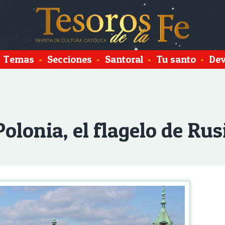
Temas
•
Secciones
•
Santoral
•
Tu santo
•
Dev
Polonia, el flagelo de Ru