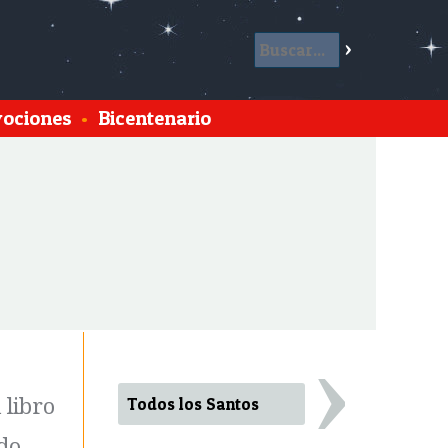
ociones
•
Bicentenario
›
Todos los Santos
 libro
odo