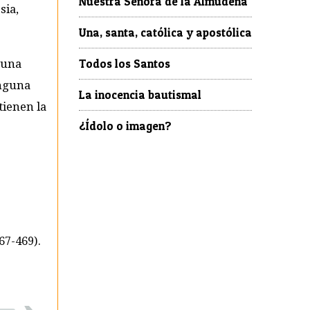
Nuestra Señora de la Almudena
sia,
Una, santa, católica y apostólica
Todos los Santos
guna
inguna
La inocencia bautismal
tienen la
¿Ídolo o imagen?
467-469).