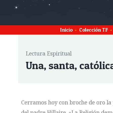
Inicio
•
Colección TF
•
Lectura Espiritual
Una, santa, católic
Cerramos hoy con broche de oro la p
del padre Hillaire, «La Religión d