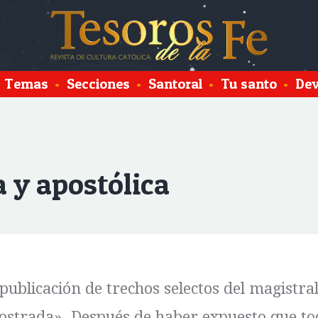
Temas
•
Secciones
•
Santoral
•
Tu santo
•
Dev
a y apostólica
ublicación de trechos selectos del magistral
emostrada». Después de haber expuesto que t