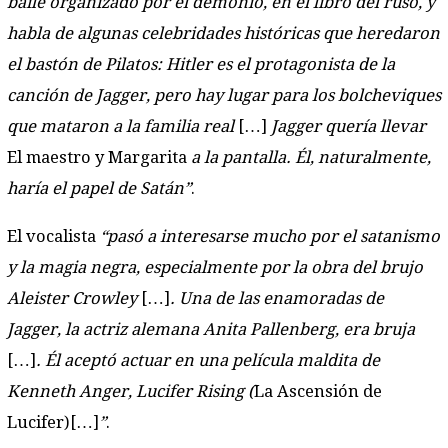
baile organizado por el demonio, en el libro del ruso, y
habla de algunas celebridades históricas que heredaron
el bastón de Pilatos: Hitler es el protagonista de la
canción de Jagger, pero hay lugar para los bolcheviques
que mataron a la familia real
[…]
Jagger quería llevar
El maestro y Margarita
a la pantalla. Él, naturalmente,
haría el papel de Satán”
.
El vocalista
“pasó a interesarse mucho por el satanismo
y la magia negra, especialmente por la obra del brujo
Aleister Crowley
[…]
. Una de las enamoradas de
Jagger, la actriz alemana Anita Pallenberg, era bruja
[…]
. Él aceptó actuar en una película maldita de
Kenneth Anger, Lucifer Rising (
La Ascensión de
Lucifer)[…]
”
.